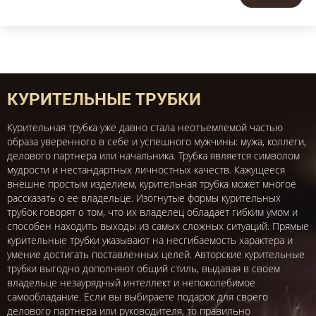
КУРИТЕЛЬНЫЕ ТРУБКИ
Курительная трубка уже давно стала неотъемлемой частью
образа уверенного в себе и успешного мужчины: мужа, коллеги,
делового партнера или начальника. Трубка является символом
мудрости и нестандартных личностных качеств. Кажущееся
внешне простым изделием, курительная трубка может многое
рассказать о ее владельце. Изогнутые формы курительных
трубок говорят о том, что их владелец обладает гибким умом и
способен находить выходы из самых сложных ситуаций. Прямые
курительные трубки указывают на несгибаемость характера и
умение достигать поставленных целей. Авторские курительные
трубки выгодно дополняют общий стиль, выдавая в своем
владельце незаурядный интеллект и непоколебимое
самообладание. Если вы выбираете подарок для своего
делового партнера или руководителя, то правильно