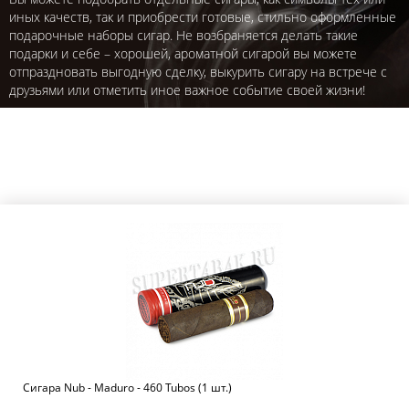
иных качеств, так и приобрести готовые, стильно оформленные
подарочные наборы сигар. Не возбраняется делать такие
подарки и себе – хорошей, ароматной сигарой вы можете
отпраздновать выгодную сделку, выкурить сигару на встрече с
друзьями или отметить иное важное событие своей жизни!
Сигара Nub - Maduro - 460 Tubos (1 шт.)