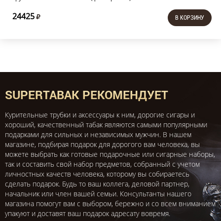
24425
В КОРЗИНУ
SUPERTABAK РЕКОМЕНДУЕТ
Курительные трубки и аксессуары к ним, дорогие сигары и
хороший, качественный табак являются самыми популярными
подарками для сильных и независимых мужчин. В нашем
магазине, подбирая подарок для дорогого вам человека, вы
можете выбрать как готовые подарочные или сигарные наборы,
так и составить свой набор предметов, собранный с учетом
личностных качеств человека, которому вы собираетесь
сделать подарок. Будь то ваш коллега, деловой партнер,
начальник или член вашей семьи. Консультанты нашего
магазина помогут вам с выбором, бережно и со всем вниманием
упакуют и доставят ваш подарок адресату вовремя.