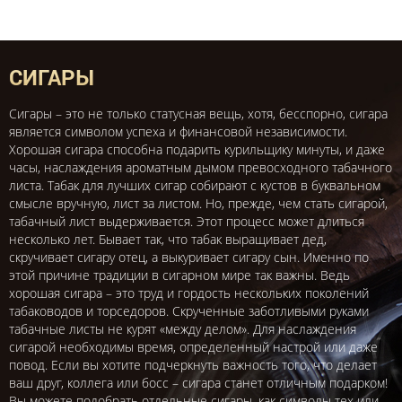
СИГАРЫ
Сигары – это не только статусная вещь, хотя, бесспорно, сигара
является символом успеха и финансовой независимости.
Хорошая сигара способна подарить курильщику минуты, и даже
часы, наслаждения ароматным дымом превосходного табачного
листа. Табак для лучших сигар собирают с кустов в буквальном
смысле вручную, лист за листом. Но, прежде, чем стать сигарой,
табачный лист выдерживается. Этот процесс может длиться
несколько лет. Бывает так, что табак выращивает дед,
скручивает сигару отец, а выкуривает сигару сын. Именно по
этой причине традиции в сигарном мире так важны. Ведь
хорошая сигара – это труд и гордость нескольких поколений
табаководов и торседоров. Скрученные заботливыми руками
табачные листы не курят «между делом». Для наслаждения
сигарой необходимы время, определенный настрой или даже
повод. Если вы хотите подчеркнуть важность того, что делает
ваш друг, коллега или босс – сигара станет отличным подарком!
Вы можете подобрать отдельные сигары, как символы тех или