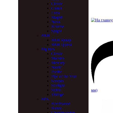
Classic
Comet
Luna
Magnit
Nova
Reverse
Spigot
B&B
B&B Бриар
B&B Груша
Big Ben
Classic
Maestro
Mercury
Nautic
Pacific
Pipe of the Year
Scorpio
Starlight
Sylvia
мм)
Vintage
BPK
Beechwood
Bonzo
Churchwarden