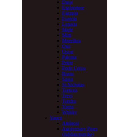
Dune
Esploratore
Fantasia
Fragola
Lunaria
Miele
Mini
Morellina
One
Oscar
Paloma
Petite
Porto Cervo
Roma
Sasso
St.Nicholas
Tortuga
Trevi
Tundra
Vigna
Whisky
Vauen
Ambrosi
Anniversary Pipes
(Jubilaumsreihe)