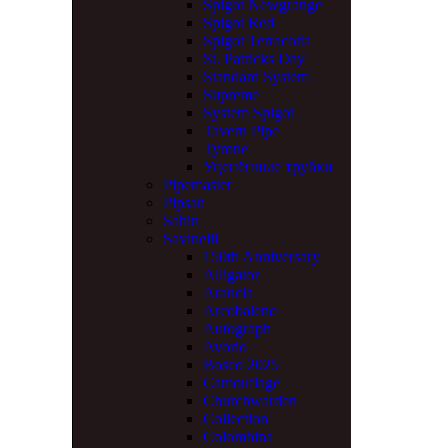
Spigot Newgrange
Spigot Red
Spigot Terracotta
St. Patricks Day
Standard System
Supreme
System Spigot
Tavern Pipe
Tyrone
Уценённые трубки
Pipemaster
Pipsan
Sahin
Savinelli
150th Anniversary
Alligator
Arancia
Arcobaleno
Autograph
Avorio
Bosco 2025
Camouflage
Churchwarden
Collection
Colombina