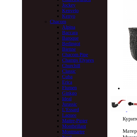
Jockey
Kenvelo
Kenyo
Chacom
Alpina
Baccara
Baroque
Berlingot
Bienne
Chacom Pipe
Champs Elysees
Churchill
Classic
Cuba
Erica
Flumen
Ginkgo
Ideal
Jurassic
L'Essard
Laquee
Курите
Maitre-Pipier
Montbrillant
Матер
Montmartre