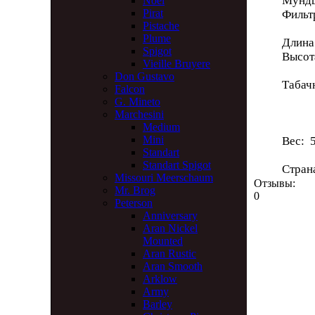
Мундш
Noel
Pirat
Филь
Pistache
Plume
Длина 
Spigot
Высот
Vieille Bruyere
Don Gustavo
Табач
Falcon
Глу
G. Mineto
Диа
Marchesini
Medium
Mini
Вес: 5
Standart
Standart Spigot
Стран
Missouri Meerschaum
Отзывы:
Mr. Brog
0
Peterson
Anniversary
Aran Nickel
Mounted
Aran Rustic
Aran Smooth
Arklow
Army
Barley