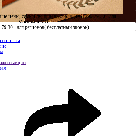
шие цены, самый лучший выбор!
8 (499) 290-79-30 - для
Москвы и МО
0-79-30 - для регионов( бесплатный звонок)
 и оплата
ине
ты
ажи и акции
кам