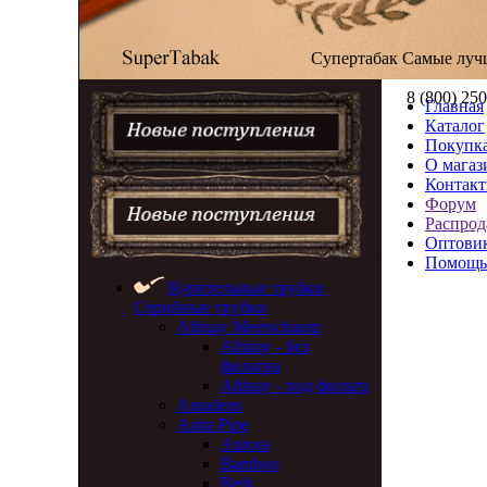
Супертабак
Самые луч
8 (800) 25
Главная
Каталог
Покупка
О магаз
Контак
Форум
Распрод
Оптови
Помощь
Курительные трубки
Серийные трубки
Altinay Meerschaum
Altinay - без
фильтра
Altinay - под фильтр
Amadeus
Astra Pipe
Aurora
Bamboo
Berk