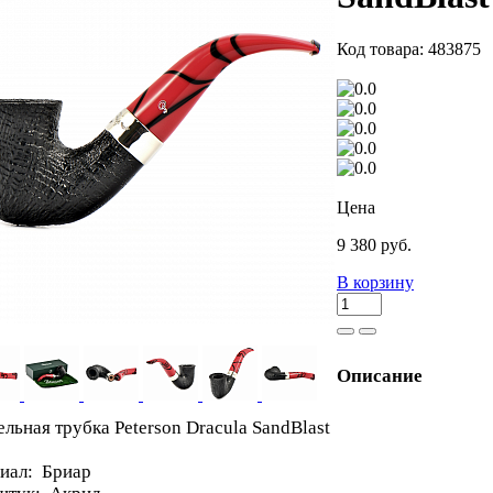
Код товара: 483875
Цена
9 380 руб.
В корзину
Описание
льная трубка Peterson Dracula SandBlast
иал: Бриар