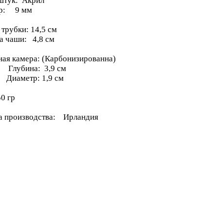
тук: Акрил
тр: 9 мм
трубки: 14,5 см
а чаши: 4,8 см
ная камера: (Карбонизированна)
бина: 3,9 см
метр: 1,9 см
0 гр
а производства: Ирландия