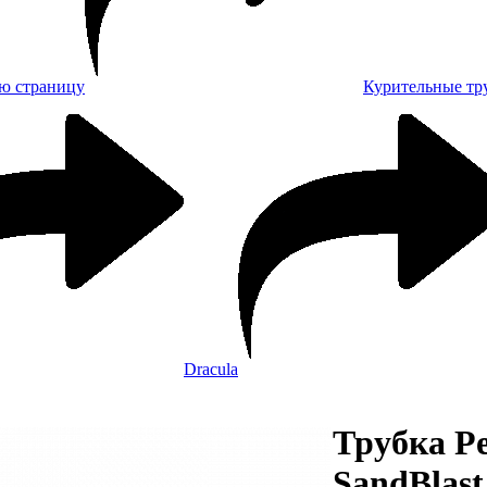
Курительные тр
Dracula
Трубка Pe
SandBlast