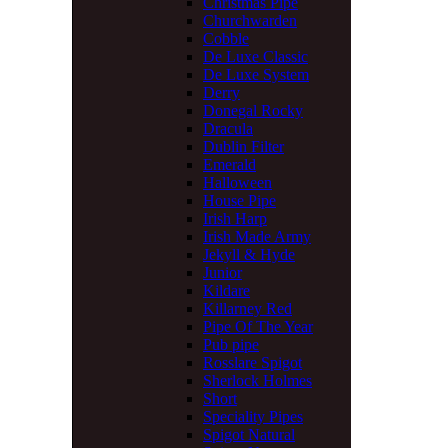
Christmas Pipe
Churchwarden
Cobble
De Luxe Classic
De Luxe System
Derry
Donegal Rocky
Dracula
Dublin Filter
Emerald
Halloween
House Pipe
Irish Harp
Irish Made Army
Jekyll & Hyde
Junior
Kildare
Killarney Red
Pipe Of The Year
Pub pipe
Rosslare Spigot
Sherlock Holmes
Short
Speciality Pipes
Spigot Natural