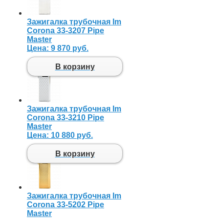
Зажигалка трубочная Im
Corona 33-3207 Pipe
Master
Цена:
9 870 руб.
В корзину
Зажигалка трубочная Im
Corona 33-3210 Pipe
Master
Цена:
10 880 руб.
В корзину
Зажигалка трубочная Im
Corona 33-5202 Pipe
Master