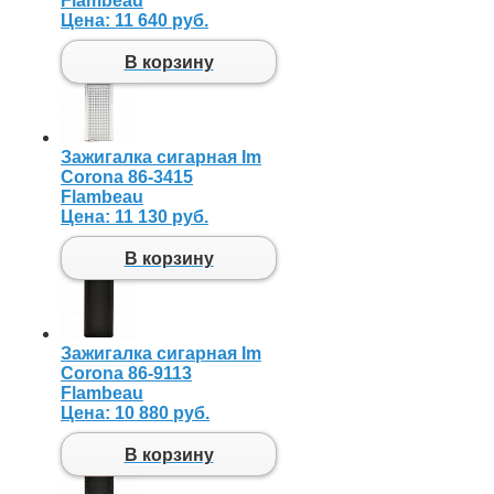
Flambeau
Цена:
11 640 руб.
В корзину
Зажигалка сигарная Im
Corona 86-3415
Flambeau
Цена:
11 130 руб.
В корзину
Зажигалка сигарная Im
Corona 86-9113
Flambeau
Цена:
10 880 руб.
В корзину