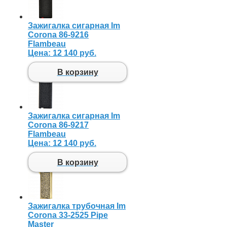
Зажигалка сигарная Im
Corona 86-9216
Flambeau
Цена:
12 140 руб.
В корзину
Зажигалка сигарная Im
Corona 86-9217
Flambeau
Цена:
12 140 руб.
В корзину
Зажигалка трубочная Im
Corona 33-2525 Pipe
Master