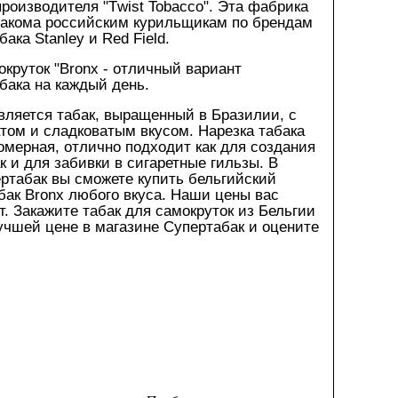
производителя "Тwist Tobacco". Эта фабрика
накома российским курильщикам по брендам
абака
Stanley
и
Red
Field
.
окруток "Bronx - отличный вариант
абака на каждый день.
вляется табак, выращенный в Бразилии, с
ом и сладковатым вкусом. Нарезка табака
омерная, отлично подходит как для создания
ак и для забивки в сигаретные гильзы. В
ртабак вы сможете купить бельгийский
абак
Bronx
любого вкуса. Наши цены вас
т. Закажите табак для самокруток из Бельгии
учшей цене в магазине Супертабак и оцените