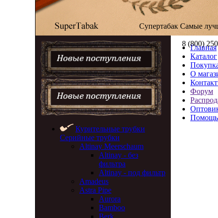
Супертабак
Самые луч
8 (800) 25
Главная
Каталог
Покупка
О магаз
Контак
Форум
Распрод
Оптови
Помощь
Курительные трубки
Серийные трубки
Altinay Meerschaum
Altinay - без
фильтра
Altinay - под фильтр
Amadeus
Astra Pipe
Aurora
Bamboo
Berk