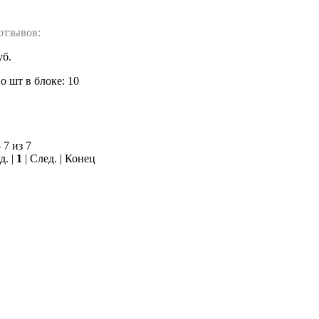
отзывов:
уб.
 шт в блоке: 10
 7 из 7
д. |
1
| След. | Конец