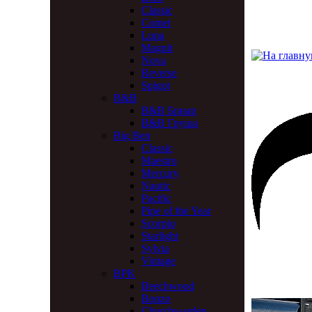
Classic
Comet
Luna
Magnit
Nova
Reverse
Spigot
B&B
B&B Бриар
B&B Груша
Big Ben
Classic
Maestro
Mercury
Nautic
Pacific
Pipe of the Year
Scorpio
Starlight
Sylvia
Vintage
BPK
Beechwood
Bonzo
Churchwarden