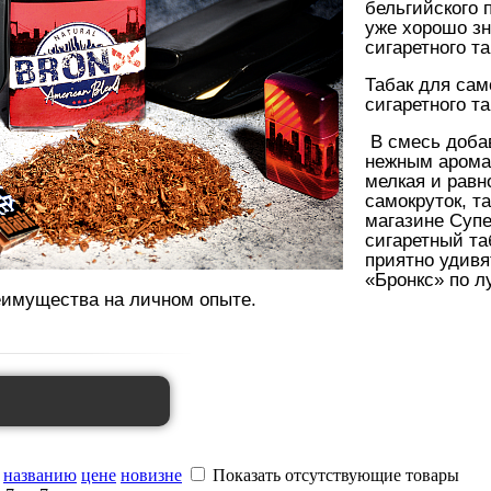
бельгийского 
уже хорошо з
сигаретного т
Табак для сам
сигаретного т
В смесь доба
нежным аромат
мелкая и равн
самокруток, т
магазине Супе
сигаретный т
приятно удивя
«Бронкс» по л
еимущества на личном опыте.
названию
цене
новизне
Показать отсутствующие товары