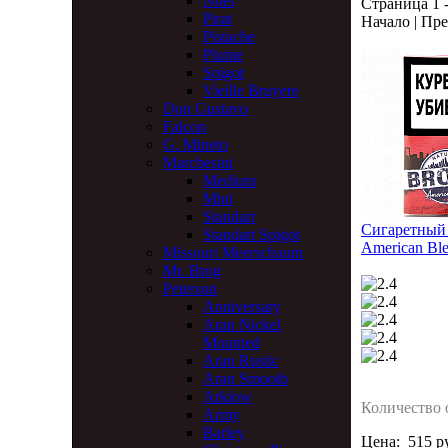
Noel
Страница 1 -
Pirat
Начало | Пре
Pistache
Plume
Spigot
Vieille Bruyere
Don Gustavo
Falcon
G. Mineto
Marchesini
Medium
Mini
Standart
Сигаретный 
Standart Spigot
American Ble
Missouri Meerschaum
Mr. Brog
Peterson
Anniversary
Aran Nickel
Mounted
Aran Rustic
Aran Smooth
Arklow
Количество 
Army
Barley
Цена:
515 р