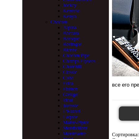
Jockey
Kenvelo
Kenyo
Chacom
Alpina
Baccara
Baroque
Berlingot
Bienne
Chacom Pipe
Champs Elysees
Churchill
Classic
Cuba
Erica
все его пр
Flumen
Ginkgo
Ideal
Jurassic
L'Essard
Laquee
Maitre-Pipier
Montbrillant
Montmartre
Сортировка: