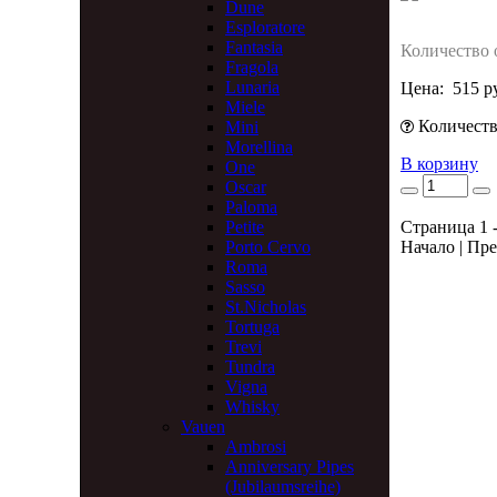
Dune
Esploratore
Fantasia
Количество 
Fragola
Lunaria
Цена:
515 р
Miele
Количество
Mini
Morellina
В корзину
One
Oscar
Paloma
Petite
Страница 1 -
Porto Cervo
Начало | Пре
Roma
Sasso
St.Nicholas
Tortuga
Trevi
Tundra
Vigna
Whisky
Vauen
Ambrosi
Anniversary Pipes
(Jubilaumsreihe)