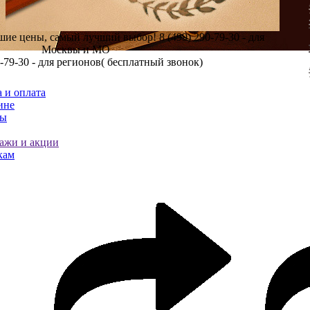
шие цены, самый лучший выбор!
8 (499) 290-79-30 - для
Москвы и МО
0-79-30 - для регионов( бесплатный звонок)
 и оплата
ине
ты
ажи и акции
кам