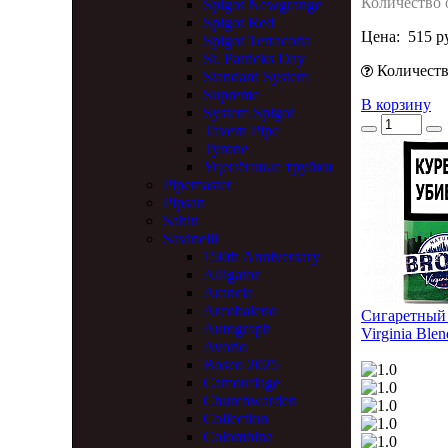
Количество 
Spigot Newgrange
Spigot Red
Цена:
515 р
Spigot Terracotta
St. Patricks Day
Количество
Standard System
Supreme
В корзину
System Spigot
Tavern Pipe
Tyrone
Уценённые трубки
Pipemaster
Pipsan
Sahin
Savinelli
150th Anniversary
Alligator
Arancia
Arcobaleno
Сигаретный 
Autograph
Virginia Blen
Avorio
Bosco 2025
Camouflage
Churchwarden
Collection
Colombina