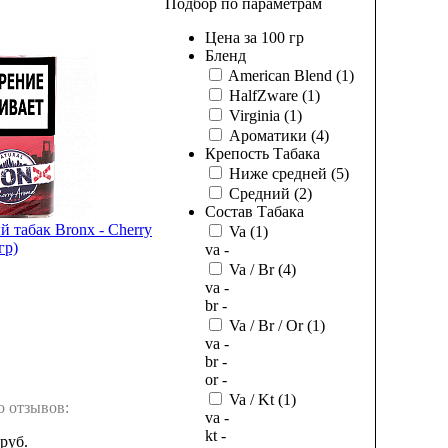
Подбор по параметрам
Цена за 100 гр
Бленд
American Blend
(1)
HalfZware
(1)
Virginia
(1)
Ароматики
(4)
Крепость Табака
Ниже средней
(5)
Средний
(2)
Состав Табака
 табак Bronx - Cherry
Va
(1)
гр)
va -
Va / Br
(4)
va -
br -
Va / Br / Or
(1)
va -
br -
or -
Va / Kt
(1)
о отзывов:
va -
kt -
руб.