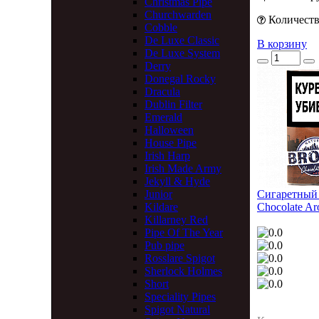
Christmas Pipe
Churchwarden
Количество
Cobble
De Luxe Classic
В корзину
De Luxe System
Derry
Donegal Rocky
Dracula
Dublin Filter
Emerald
Halloween
House Pipe
Irish Harp
Irish Made Army
Jekyll & Hyde
Junior
Сигаретный 
Kildare
Chocolate Ar
Killarney Red
Pipe Of The Year
Pub pipe
Rosslare Spigot
Sherlock Holmes
Short
Speciality Pipes
Spigot Natural