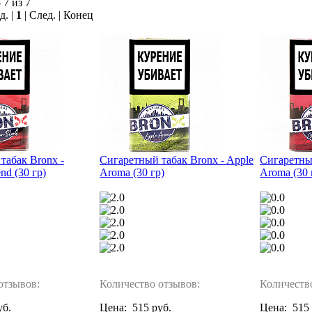
 7 из 7
д. |
1
| След. | Конец
табак Bronx -
Сигаретный табак Bronx - Apple
Сигаретный
nd (30 гр)
Aroma (30 гр)
Aroma (30 
отзывов:
Количество отзывов:
Количеств
уб.
Цена:
515 руб.
Цена:
515 