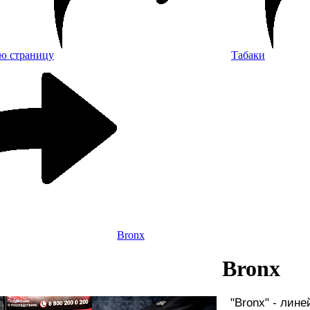
Табаки
Bronx
Bronx
"Bronx" - лин