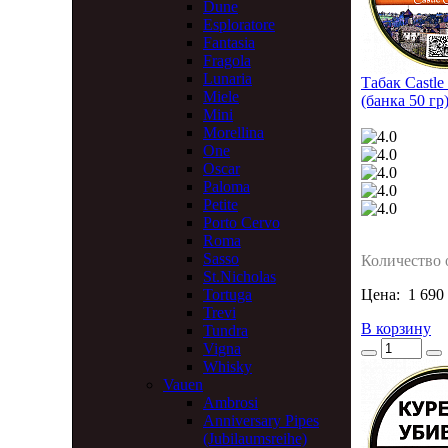
Dune
Esploratore
Fantasia
Fragola
Lunaria
Табак Castle 
Miele
(банка 50 гр
Mini
Morellina
One
Oscar
Paloma
Petite
Porto Cervo
Roma
Sasso
Количество 
St.Nicholas
Tortuga
Цена:
1 690
Trevi
В корзину
Tundra
Vigna
Whisky
Vauen
Ambrosi
Anniversary Pipes
(Jubilaumsreihe)