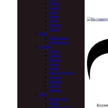
Classic
Comet
Luna
Magnit
Nova
Reverse
Spigot
B&B
B&B Бриар
B&B Груша
Big Ben
Classic
Maestro
Mercury
Nautic
Pacific
Pipe of the Year
Scorpio
Starlight
Sylvia
Vintage
BPK
Beechwood
Bonzo
Коллек
Churchwarden