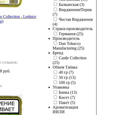
Балканская
(3)
Вирджиния/Перик
(7)
e Collection - Lednice
Чистая Вирджиния
р)
(4)
Страна-производитель
Германия
(25)
Производитель
Dan Tobacco
Manufacturing
(25)
Бренд
Castle Collection
о отзывов:
(25)
Объем Табака
8 руб.
40 гр
(7)
50 гр
(13)
100 гр
(5)
Упаковка
Банка
(13)
Кисет
(7)
Пакет
(5)
Ароматизация
И
ИЛИ