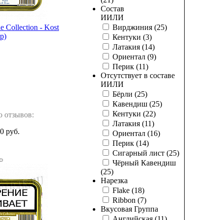
Состав
И
ИЛИ
e Collection - Kost
Вирджиния
(25)
р)
Кентуки
(3)
Латакия
(14)
Ориентал
(9)
Перик
(11)
Отсутствует в составе
И
ИЛИ
Бёрли
(25)
Кавендиш
(25)
Кентуки
(22)
о отзывов:
Латакия
(11)
0 руб.
Ориентал
(16)
Перик
(14)
Сигарный лист
(25)
Чёрный Кавендиш
(25)
Нарезка
Flake
(18)
Ribbon
(7)
Вкусовая Группа
Английская
(11)