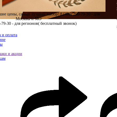
шие цены, самый лучший выбор!
8 (499) 290-79-30 - для
Москвы и МО
0-79-30 - для регионов( бесплатный звонок)
 и оплата
ине
ты
ажи и акции
кам