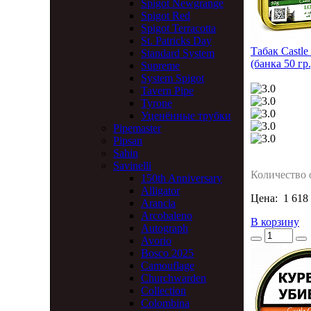
Spigot Newgrange
Spigot Red
Spigot Terracotta
St. Patricks Day
Табак Castle 
Standard System
(банка 50 гр.
Supreme
System Spigot
Tavern Pipe
Tyrone
Уценённые трубки
Pipemaster
Pipsan
Sahin
Savinelli
Количество 
150th Anniversary
Alligator
Цена:
1 618
Arancia
Arcobaleno
В корзину
Autograph
Avorio
Bosco 2025
Camouflage
Churchwarden
Collection
Colombina