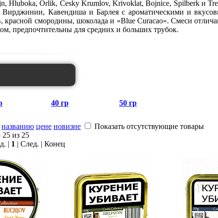
ejn, Hluboka, Orlik, Cesky Krumlov, Krivoklat, Bojnice, Spilberk 
в Вирджинии, Кавендиша и Барлея с ароматическими и вкусов
, красной смородины, шоколада и «Blue Curacao». Смеси отли
ом, предпочтительны для средних и больших трубок.
р
40 гр
50 гр
названию
цене
новизне
Показать отсутствующие товары
 25 из 25
д. |
1
| След. | Конец