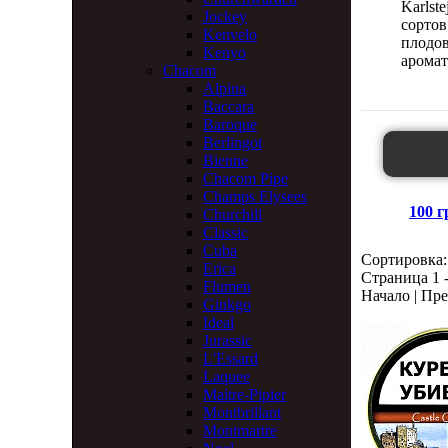
Karlst
Jockey
сорто
Kenvelo
плодов
Kenyo
аромат
Chacom
Alpina
Baccara
Baroque
Berlingot
Bienne
Chacom Pipe
Champs Elysees
100 г
Churchill
Classic
Cuba
Сортировка:
Erica
Страница 1 -
Flumen
Начало | Пре
Ginkgo
Ideal
Jurassic
L'Essard
Laquee
Maitre-Pipier
Montbrillant
Montmartre