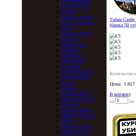
Christmas Pipe
Churchwarden
Cobble
De Luxe Classic
Табак Castle 
De Luxe System
(банка 50 гр
Derry
Donegal Rocky
Dracula
Dublin Filter
Emerald
Halloween
House Pipe
Irish Harp
Irish Made Army
Количество 
Jekyll & Hyde
Junior
Цена:
1 817
Kildare
Killarney Red
В корзину
Pipe Of The Year
Pub pipe
Rosslare Spigot
Sherlock Holmes
Short
Speciality Pipes
Spigot Natural