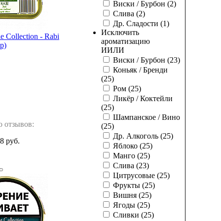
Виски / Бурбон
(2)
Слива
(2)
Др. Сладости
(1)
Исключить
e Collection - Rabi
ароматизацию
р)
И
ИЛИ
Виски / Бурбон
(23)
Коньяк / Бренди
(25)
Ром
(25)
Ликёр / Коктейли
(25)
Шампанское / Вино
о отзывов:
(25)
Др. Алкоголь
(25)
8 руб.
Яблоко
(25)
Манго
(25)
Слива
(23)
Цитрусовые
(25)
Фрукты
(25)
Вишня
(25)
Ягоды
(25)
Сливки
(25)