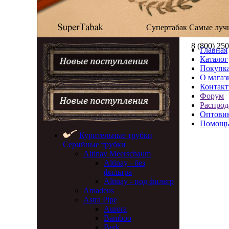
Супертабак
Самые луч
8 (800) 25
Главная
Каталог
Покупка
О магаз
Контак
Форум
Распрод
Оптови
Помощь
Курительные трубки
Серийные трубки
Altinay Meerschaum
Altinay - без
фильтра
Altinay - под фильтр
Amadeus
Astra Pipe
Aurora
Bamboo
Berk