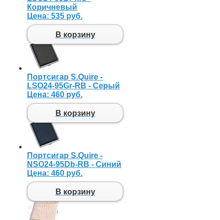
Коричневый
Цена:
535 руб.
В корзину
Портсигар S.Quire -
LSO24-95Gr-RB - Серый
Цена:
460 руб.
В корзину
Портсигар S.Quire -
NSO24-95Db-RB - Синий
Цена:
460 руб.
В корзину