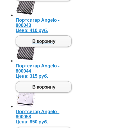
Портсигар Angelo -
800043
Цена:
410 руб.
В корзину
Портсигар Angelo -
800044
Цена:
315 руб.
В корзину
Портсигар Angelo -
800058
Цена:
850 руб.