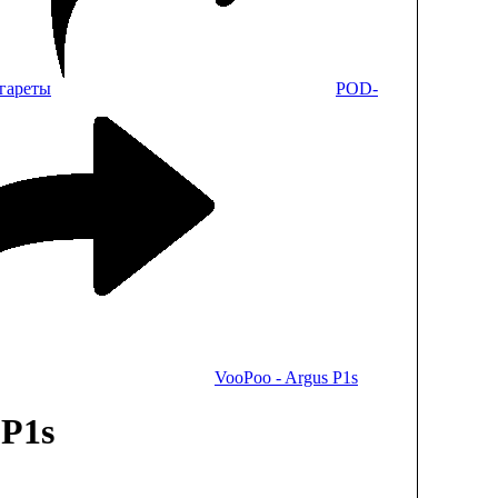
гареты
POD-
VooPoo - Argus P1s
 P1s