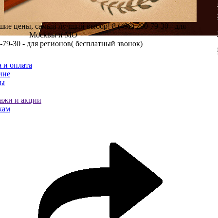
шие цены, самый лучший выбор!
8 (499) 290-79-30 - для
Москвы и МО
0-79-30 - для регионов( бесплатный звонок)
 и оплата
ине
ты
ажи и акции
кам