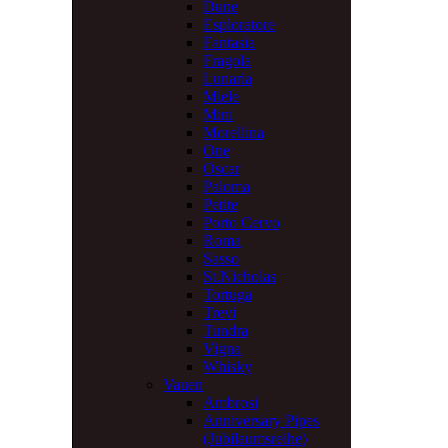
Dune
Esploratore
Fantasia
Fragola
Lunaria
Miele
Mini
Morellina
One
Oscar
Paloma
Petite
Porto Cervo
Roma
Sasso
St.Nicholas
Tortuga
Trevi
Tundra
Vigna
Whisky
Vauen
Ambrosi
Anniversary Pipes
(Jubilaumsreihe)