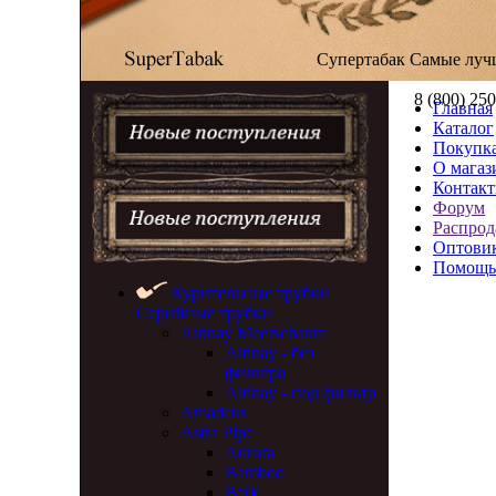
Супертабак
Самые луч
8 (800) 25
Главная
Каталог
Покупка
О магаз
Контак
Форум
Распрод
Оптови
Помощь
Курительные трубки
Серийные трубки
Altinay Meerschaum
Altinay - без
фильтра
Altinay - под фильтр
Amadeus
Astra Pipe
Aurora
Bamboo
Berk