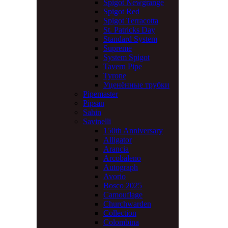
Spigot Newgrange
Spigot Red
Spigot Terracotta
St. Patricks Day
Standard System
Supreme
System Spigot
Tavern Pipe
Tyrone
Уценённые трубки
Pipemaster
Pipsan
Sahin
Savinelli
150th Anniversary
Alligator
Arancia
Arcobaleno
Autograph
Avorio
Bosco 2025
Camouflage
Churchwarden
Collection
Colombina