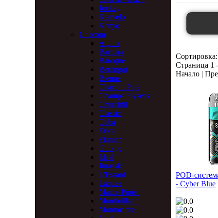
Jockey
Kenvelo
Kenyo
Chacom
Alpina
Baccara
Сортировка:
Baroque
Страница 1 -
Berlingot
Начало | Пре
Bienne
Chacom Pipe
Champs Elysees
Churchill
Classic
Cuba
Erica
Flumen
Ginkgo
Ideal
Jurassic
L'Essard
POD-система
Laquee
- Cyber Blue
Maitre-Pipier
Montbrillant
Montmartre