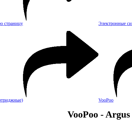
Электронные си
ртриджные)
VooPoo
VooPoo - Argus