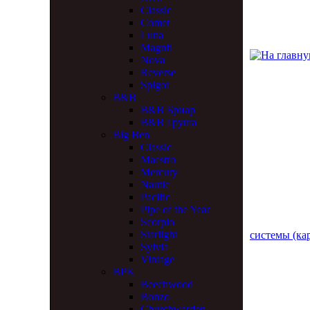
Classic
Comet
Luna
Magnit
Nova
Reverse
Spigot
B&B
B&B Бриар
B&B Груша
Big Ben
Classic
Maestro
Mercury
Nautic
Pacific
Pipe of the Year
Scorpio
Starlight
системы (ка
Sylvia
Vintage
BPK
Beechwood
Bonzo
Churchwarden