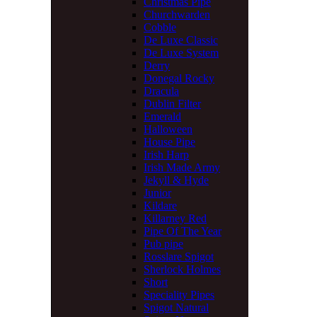
Christmas Pipe
Churchwarden
Cobble
De Luxe Classic
De Luxe System
Derry
Donegal Rocky
Dracula
Dublin Filter
Emerald
Halloween
House Pipe
Irish Harp
Irish Made Army
Jekyll & Hyde
Junior
Kildare
Killarney Red
Pipe Of The Year
Pub pipe
Rosslare Spigot
Sherlock Holmes
Short
Speciality Pipes
Spigot Natural