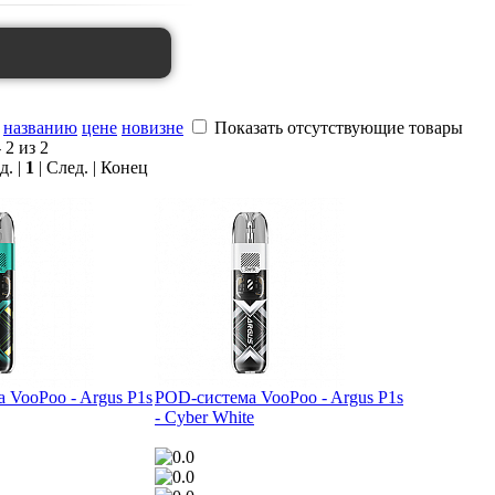
названию
цене
новизне
Показать отсутствующие товары
 2 из 2
д. |
1
| След. | Конец
 VooPoo - Argus P1s
POD-система VooPoo - Argus P1s
- Cyber White