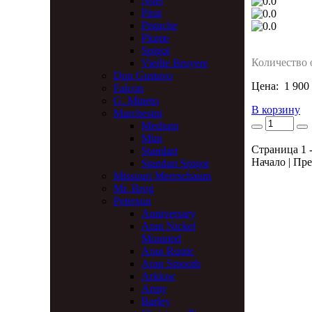
Noel
Pirat
Pistache
Plume
Spigot
Количество 
Vieille Bruyere
Don Gustavo
Цена:
1 900
Falcon
G. Mineto
В корзину
Marchesini
Medium
Mini
Страница 1 -
Standart
Начало | Пре
Standart Spigot
Missouri Meerschaum
Mr. Brog
Peterson
Anniversary
Aran Nickel
Mounted
Aran Rustic
Aran Smooth
Arklow
Army
Barley