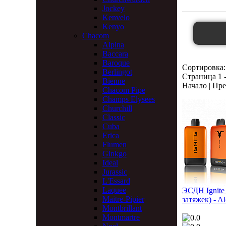
Jockey
Kenvelo
Kenyo
Chacom
Alpina
Baccara
Baroque
Сортировка:
Berlingot
Страница 1 -
Bienne
Начало | Пре
Chacom Pipe
Champs Elysees
Churchill
Classic
Cuba
Erica
Flumen
Ginkgo
Ideal
Jurassic
L'Essard
Laquee
ЭСДН Ignite
Maitre-Pipier
затяжек) - Al
Montbrillant
Montmartre