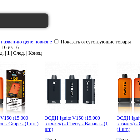
названию
цене
новизне
Показать отсутствующие товары
 16 из 16
д. |
1
| След. | Конец
 V150 (15.000
ЭСДН Ignite V150 (15.000
ЭСДН Ignit
oe - Grape - (1 шт.)
затяжек) - Cherry - Banana - (1
затяжек) -
шт.)
(1 шт.)