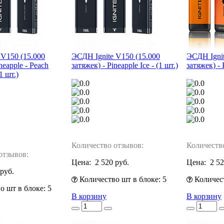
 V150 (15.000
ЭСДН Ignite V150 (15.000
ЭСДН Ignit
neapple - Peach
затяжек) - Pineapple Ice - (1 шт.)
затяжек) - 
1 шт.)
Количество отзывов:
Количеств
отзывов:
Цена:
2 520 руб.
Цена:
2 52
 руб.
Количество шт в блоке: 5
Количест
 шт в блоке: 5
В корзину
В корзину