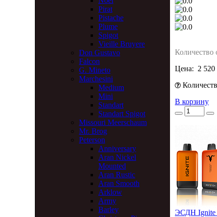
Noel
Pirat
Pistache
Plume
Spigot
Vieille Bruyere
Количество 
Don Gustavo
Falcon
Цена:
2 520
G. Mineto
Marchesini
Количество
Medium
Mini
В корзину
Standart
Standart Spigot
Missouri Meerschaum
Mr. Brog
Peterson
Anniversary
Aran Nickel
Mounted
Aran Rustic
Aran Smooth
Arklow
Army
Barley
ЭСДН Ignite