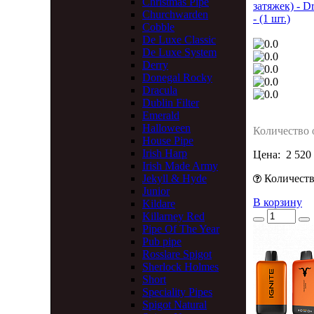
Christmas Pipe
затяжек) - D
Churchwarden
- (1 шт.)
Cobble
De Luxe Classic
De Luxe System
Derry
Donegal Rocky
Dracula
Dublin Filter
Emerald
Halloween
Количество 
House Pipe
Irish Harp
Цена:
2 520
Irish Made Army
Jekyll & Hyde
Количество
Junior
В корзину
Kildare
Killarney Red
Pipe Of The Year
Pub pipe
Rosslare Spigot
Sherlock Holmes
Short
Speciality Pipes
Spigot Natural