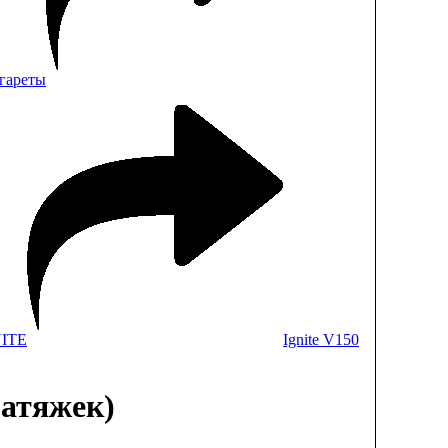
гареты
ITE
Ignite V150
 затяжек)