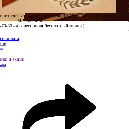
шие цены, самый лучший выбор!
8 (499) 290-79-30 - для
Москвы и МО
0-79-30 - для регионов( бесплатный звонок)
 и оплата
ине
ты
ажи и акции
кам