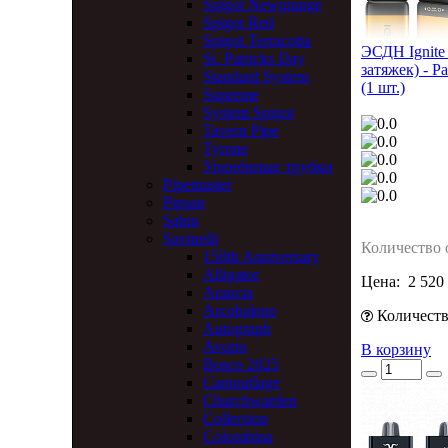
Spigot Newgrange
Spigot Red
Spigot Terracotta
ЭСДН Ignite
St. Patricks Day
затяжек) - Pa
Standard System
(1 шт.)
Supreme
System Spigot
Tavern Pipe
Tyrone
Уценённые трубки
Pipemaster
Pipsan
Sahin
Savinelli
Количество 
150th Anniversary
Alligator
Цена:
2 520
Arancia
Arcobaleno
Количество
Autograph
Avorio
В корзину
Bosco 2025
Camouflage
Churchwarden
Collection
Colombina