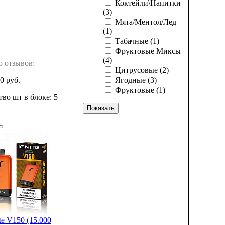
Коктейли\Напитки
(3)
Мята/Ментол/Лед
(1)
Табачные
(1)
Фруктовые Миксы
(4)
о отзывов:
Цитрусовые
(2)
0 руб.
Ягодные
(3)
Фруктовые
(1)
во шт в блоке: 5
e V150 (15.000