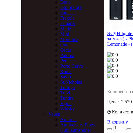
Dune
Esploratore
Fantasia
Fragola
Lunaria
Miele
ЭСДН Ignite
Mini
затяжек) - Pi
Morellina
Lemonade - (
One
Oscar
Paloma
Petite
Porto Cervo
Roma
Sasso
St.Nicholas
Tortuga
Количество 
Trevi
Tundra
Цена:
2 520
Vigna
Whisky
Количество
Vauen
Ambrosi
В корзину
Anniversary Pipes
(Jubilaumsreihe)