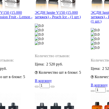
 V150 (15.000
ЭСДН Ignite V150 (15.000
ЭСДН Ignit
ssion Fruit - Lemon -
затяжек) - Peach Ice - (1 шт.)
затяжек) -
(1 шт.)
Количество отзывов:
отзывов:
Количеств
Цена:
2 520 руб.
 руб.
Цена:
2 52
Количество шт в блоке: 5
 шт в блоке: 5
Количест
В корзину
В корзину