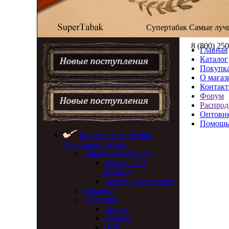
Супертабак
Самые луч
8 (800) 25
Главная
Каталог
Покупка
О магаз
Контак
Форум
Распрод
Оптови
Помощь
Курительные трубки
Серийные трубки
Altinay Meerschaum
Altinay - без
фильтра
Altinay - под фильтр
Amadeus
Astra Pipe
Aurora
Bamboo
Berk