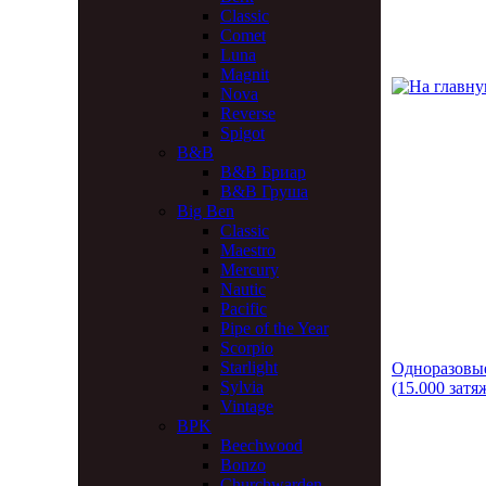
Classic
Comet
Luna
Magnit
Nova
Reverse
Spigot
B&B
B&B Бриар
B&B Груша
Big Ben
Classic
Maestro
Mercury
Nautic
Pacific
Pipe of the Year
Scorpio
Starlight
Одноразовые
Sylvia
(15.000 затя
Vintage
BPK
Beechwood
Bonzo
Churchwarden