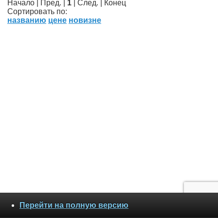
Начало | Пред. |
1
| След. | Конец
Сортировать по:
названию
цене
новизне
Перейти на полную версию