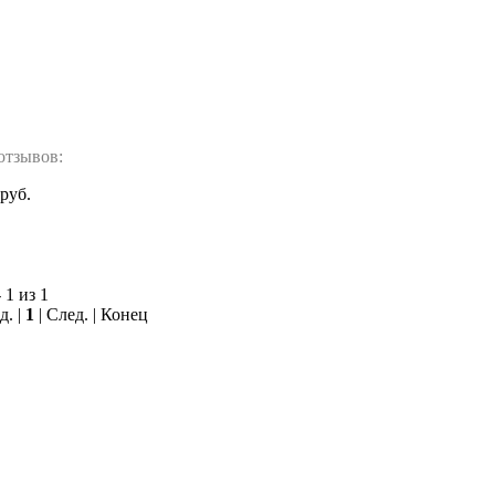
отзывов:
 руб.
 1 из 1
д. |
1
| След. | Конец