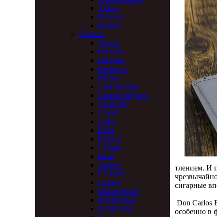
Jockey
Kenvelo
Kenyo
Chacom
Alpina
Baccara
Baroque
Berlingot
Bienne
Chacom Pipe
Champs Elysees
Churchill
Classic
Cuba
Erica
Flumen
Ginkgo
Ideal
Jurassic
тлением. И 
L'Essard
чрезвычайно
Laquee
сигарные вп
Maitre-Pipier
Montbrillant
Don Carlos 
Montmartre
особенно в 