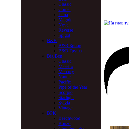
Classic
Comet
Luna
Magnit
Nova
Reverse
Spigot
B&B
B&B Бриар
B&B Груша
Big Ben
Classic
Maestro
Mercury
Nautic
Pacific
Pipe of the Year
Scorpio
Starlight
Sylvia
Vintage
BPK
Beechwood
Bonzo
Churchwarden