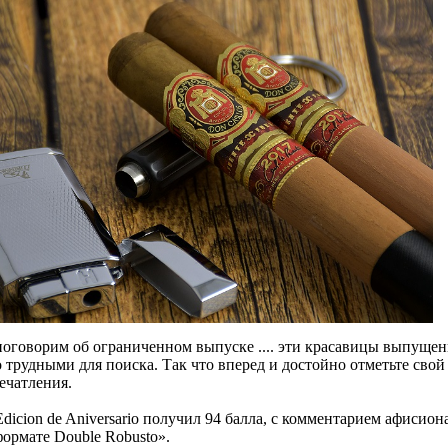
поговорим об ограниченном выпуске .... эти красавицы выпущен
 трудными для поиска. Так что вперед и достойно отметьте сво
ечатления.
Edicion de Aniversario получил 94 балла, с комментарием афисио
формате Double Robusto».