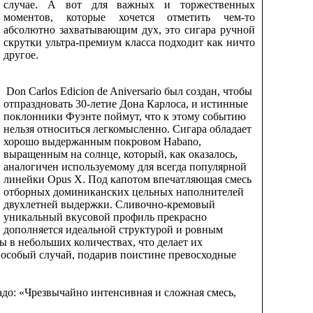
случае. А вот для важных и торжественных
моментов, которые хочется отметить чем-то
абсолютно захватывающим дух, это сигара ручной
скрутки ультра-премиум класса подходит как ничто
другое.
Don Carlos Edicion de Aniversario был создан, чтобы
отпраздновать 30-летие Дона Карлоса, и истинные
поклонники Фуэнте поймут, что к этому событию
нельзя относиться легкомысленно. Сигара обладает
хорошо выдержанным покровом Habano,
выращенным на солнце, который, как оказалось,
аналогичен используемому для всегда популярной
линейки Opus X. Под капотом впечатляющая смесь
отборных доминиканских цельных наполнителей
двухлетней выдержки. Сливочно-кремовый
уникальный вкусовой профиль прекрасно
дополняется идеальной структурой и ровным
ы в небольших количествах, что делает их
й особый случай, подарив поистине превосходные
надо: «Чрезвычайно интенсивная и сложная смесь,