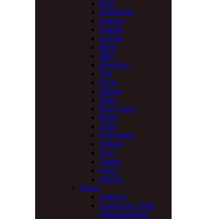
Dune
Esploratore
Fantasia
Fragola
Lunaria
Miele
Mini
Morellina
One
Oscar
Paloma
Petite
Porto Cervo
Roma
Sasso
St.Nicholas
Tortuga
Trevi
Tundra
Vigna
Whisky
Vauen
Ambrosi
Anniversary Pipes
(Jubilaumsreihe)