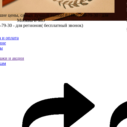
шие цены, самый лучший выбор!
8 (499) 290-79-30 - для
Москвы и МО
0-79-30 - для регионов( бесплатный звонок)
 и оплата
ине
ты
ажи и акции
кам