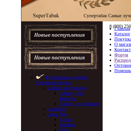
Супертабак
Самые луч
8 (800) 25
Главная
Каталог
Покупка
О магаз
Контак
Форум
Распрод
Оптови
Помощь
Курительные трубки
Серийные трубки
Altinay Meerschaum
Altinay - без
фильтра
Altinay - под фильтр
Amadeus
Astra Pipe
Aurora
Bamboo
Berk