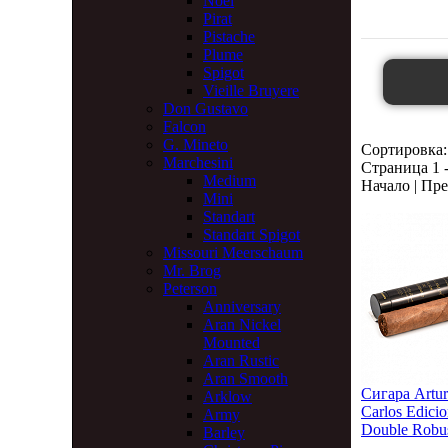
Noel
Pirat
Pistache
Plume
Spigot
Vieille Bruyere
Don Gustavo
Falcon
G. Mineto
Сортировка:
Marchesini
Страница 1 -
Medium
Начало | Пре
Mini
Standart
Standart Spigot
Missouri Meerschaum
Mr. Brog
Peterson
Anniversary
Aran Nickel
Mounted
Aran Rustic
Aran Smooth
Сигара Artur
Arklow
Carlos Edicio
Army
Double Robus
Barley