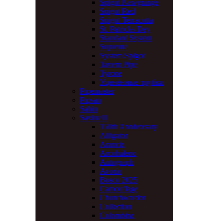
Spigot Newgrange
Spigot Red
Spigot Terracotta
St. Patricks Day
Standard System
Supreme
System Spigot
Tavern Pipe
Tyrone
Уценённые трубки
Pipemaster
Pipsan
Sahin
Savinelli
150th Anniversary
Alligator
Arancia
Arcobaleno
Autograph
Avorio
Bosco 2025
Camouflage
Churchwarden
Collection
Colombina