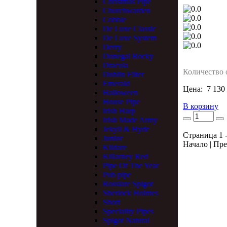
Christmas Pipe
Churchwarden
Cobble
De Luxe Classic
De Luxe System
Derry
Donegal Rocky
Dracula
Количество 
Dublin Filter
Emerald
Цена:
7 130
Halloween
House Pipe
В корзину
Irish Harp
Irish Made Army
Jekyll & Hyde
Страница 1 -
Junior
Начало | Пре
Kildare
Killarney Red
Pipe Of The Year
Pub pipe
Rosslare Spigot
Sherlock Holmes
Short
Speciality Pipes
Spigot Natural