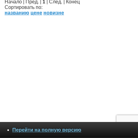
Начало | Пред. |
1
| След. | Конец
Сортировать по:
названию
цене
новизне
Перейти на полную версию