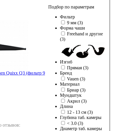
Подбор по параметрам
Фильтр
9 мм
(3)
Форма чаши
Freehand и другие
(3)
Изгиб
Прямая
(3)
en Quixx Q3 (фильтр 9
Бренд
Vauen
(3)
Материал
Бриар
(3)
Мундштук
Акрил
(3)
Длина
12 - 13 см
(3)
Глубина таб. камеры
< 3.0
(3)
о отзывов:
Диаметр таб. камеры