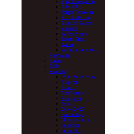
Spigot Newgrange
Spigot Red
Spigot Terracotta
St. Patricks Day
Standard System
Supreme
System Spigot
Tavern Pipe
Tyrone
Уценённые трубки
Pipemaster
Pipsan
Sahin
Savinelli
150th Anniversary
Alligator
Arancia
Arcobaleno
Autograph
Avorio
Bosco 2025
Camouflage
Churchwarden
Collection
Colombina