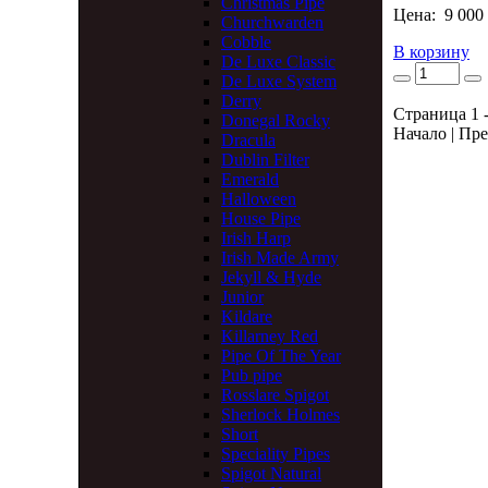
Christmas Pipe
Цена:
9 000
Churchwarden
Cobble
В корзину
De Luxe Classic
De Luxe System
Derry
Страница 1 -
Donegal Rocky
Начало | Пре
Dracula
Dublin Filter
Emerald
Halloween
House Pipe
Irish Harp
Irish Made Army
Jekyll & Hyde
Junior
Kildare
Killarney Red
Pipe Of The Year
Pub pipe
Rosslare Spigot
Sherlock Holmes
Short
Speciality Pipes
Spigot Natural