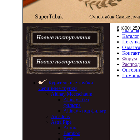
Супертабак
Самые луч
8 (800) 25
Главная
Каталог
Покупка
О магаз
Контак
Форум
Распрод
Оптови
Помощь
Курительные трубки
Серийные трубки
Altinay Meerschaum
Altinay - без
фильтра
Altinay - под фильтр
Amadeus
Astra Pipe
Aurora
Bamboo
Berk