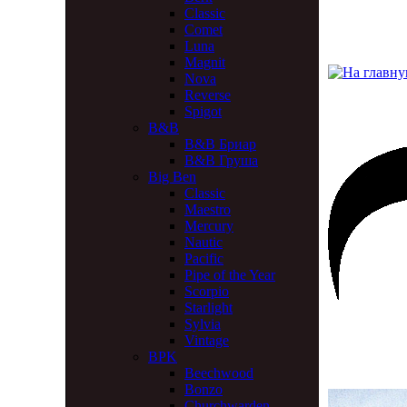
Classic
Comet
Luna
Magnit
Nova
Reverse
Spigot
B&B
B&B Бриар
B&B Груша
Big Ben
Classic
Maestro
Mercury
Nautic
Pacific
Pipe of the Year
Scorpio
Starlight
Sylvia
Vintage
BPK
Beechwood
Bonzo
Churchwarden