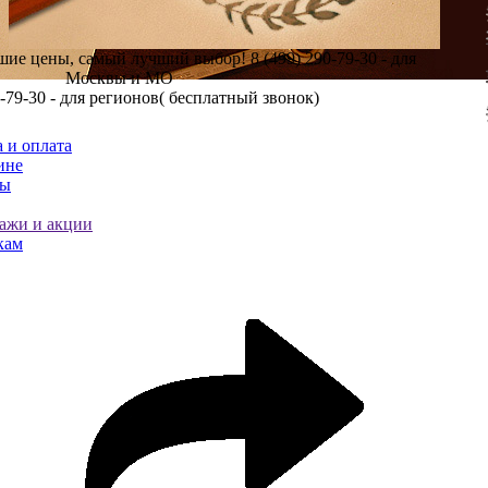
шие цены, самый лучший выбор!
8 (499) 290-79-30 - для
Москвы и МО
0-79-30 - для регионов( бесплатный звонок)
 и оплата
ине
ты
ажи и акции
кам