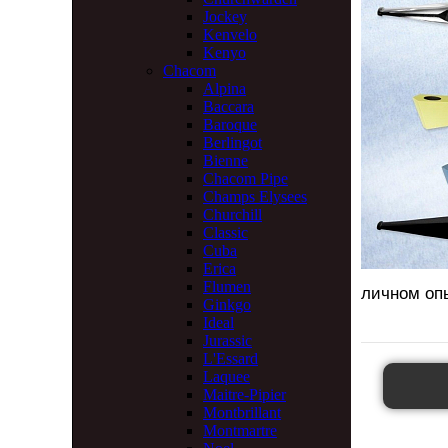
Jockey
Kenvelo
Kenyo
Chacom
Alpina
Baccara
Baroque
Berlingot
Bienne
Chacom Pipe
Champs Elysees
Churchill
Classic
Cuba
Erica
Flumen
личном оп
Ginkgo
Ideal
Jurassic
L'Essard
Laquee
Maitre-Pipier
Montbrillant
Montmartre