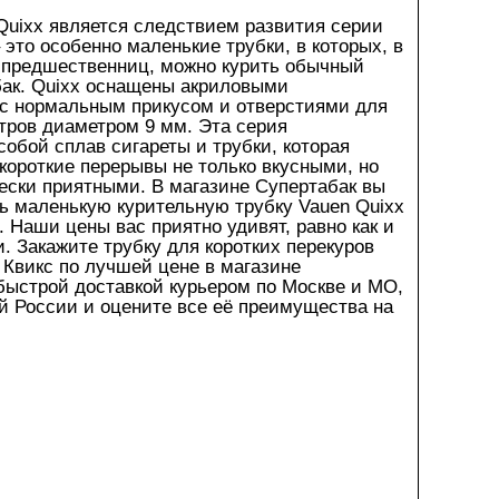
uixx является следствием развития серии
 это особенно маленькие трубки, в которых, в
 предшественниц, можно курить обычный
бак.
Quixx
оснащены акриловыми
с нормальным прикусом и отверстиями для
тров диаметром 9 мм. Эта серия
собой сплав сигареты и трубки, которая
короткие перерывы не только вкусными, но
ески приятными. В магазине Супертабак вы
ть маленькую курительную трубку
Vauen
Quixx
. Наши цены вас приятно удивят, равно как и
и. Закажите трубку для коротких перекуров
 Квикс по лучшей цене в магазине
быстрой доставкой курьером по Москве и МО,
ей России и оцените все её преимущества на