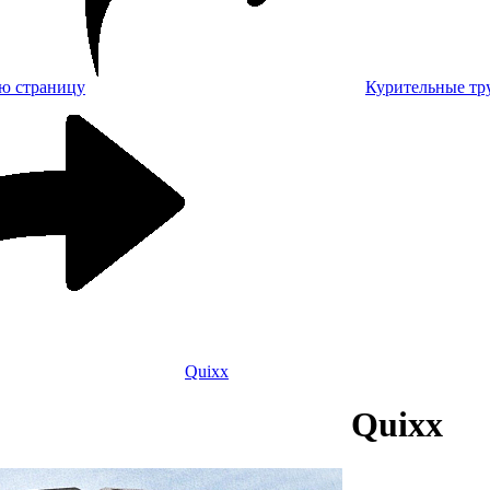
Курительные тр
Quixx
Quixx