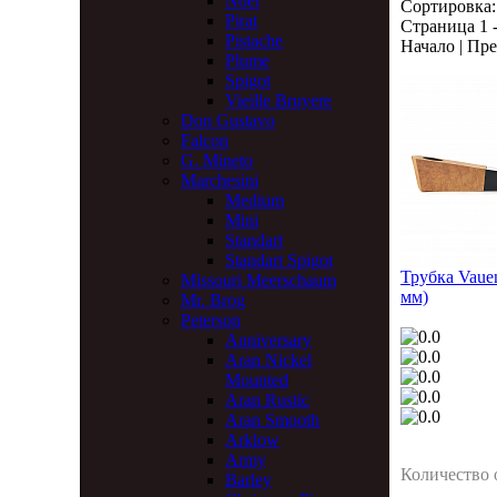
Noel
Сортировка:
Pirat
Страница 1 -
Pistache
Начало | Пре
Plume
Spigot
Vieille Bruyere
Don Gustavo
Falcon
G. Mineto
Marchesini
Medium
Mini
Standart
Standart Spigot
Трубка Vaue
Missouri Meerschaum
мм)
Mr. Brog
Peterson
Anniversary
Aran Nickel
Mounted
Aran Rustic
Aran Smooth
Arklow
Army
Количество 
Barley