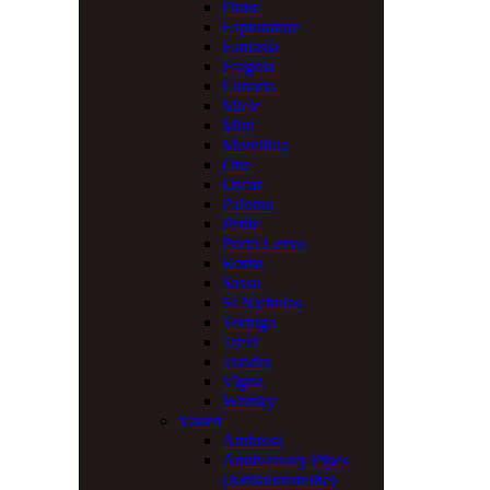
Dune
Esploratore
Fantasia
Fragola
Lunaria
Miele
Mini
Morellina
One
Oscar
Paloma
Petite
Porto Cervo
Roma
Sasso
St.Nicholas
Tortuga
Trevi
Tundra
Vigna
Whisky
Vauen
Ambrosi
Anniversary Pipes
(Jubilaumsreihe)