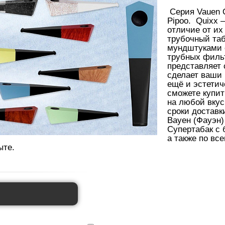
Серия
Vauen
Q
P
ipoo.
Quixx –
отличие от их
трубочный та
мундштуками 
трубных филь
представляет 
сделает ваши 
ещё и эстетич
сможете купи
на любой вкус
сроки доставк
Вауен (Фауэн)
Супертабак с 
а также по вс
ыте.