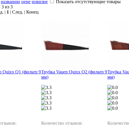
названию
цене
новизне
Показать отсутствующие товары
 3 из 3
д. |
1
| След. | Конец
n Quixx Q1 (фильтр 9
Трубка Vauen Quixx Q2 (фильтр 9
Трубка Vau
мм)
мм)
отзывов:
Количество отзывов:
Количеств