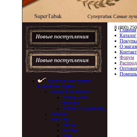
Супертабак
Самые луч
8 (800) 25
Главная
Каталог
Покупка
О магаз
Контак
Форум
Распрод
Оптови
Помощь
Курительные трубки
Серийные трубки
Altinay Meerschaum
Altinay - без
фильтра
Altinay - под фильтр
Amadeus
Astra Pipe
Aurora
Bamboo
Berk