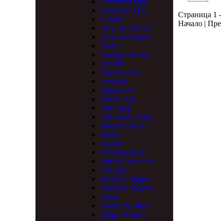
Christmas Pipe
Churchwarden
Страница 1 -
Cobble
Начало | Пре
De Luxe Classic
De Luxe System
Derry
Donegal Rocky
Dracula
Dublin Filter
Emerald
Halloween
House Pipe
Irish Harp
Irish Made Army
Jekyll & Hyde
Junior
Kildare
Killarney Red
Pipe Of The Year
Pub pipe
Rosslare Spigot
Sherlock Holmes
Short
Speciality Pipes
Spigot Natural