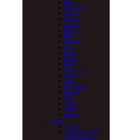
Dune
Esploratore
Fantasia
Fragola
Lunaria
Miele
Mini
Morellina
One
Oscar
Paloma
Petite
Porto Cervo
Roma
Sasso
St.Nicholas
Tortuga
Trevi
Tundra
Vigna
Whisky
Vauen
Ambrosi
Anniversary Pipes
(Jubilaumsreihe)