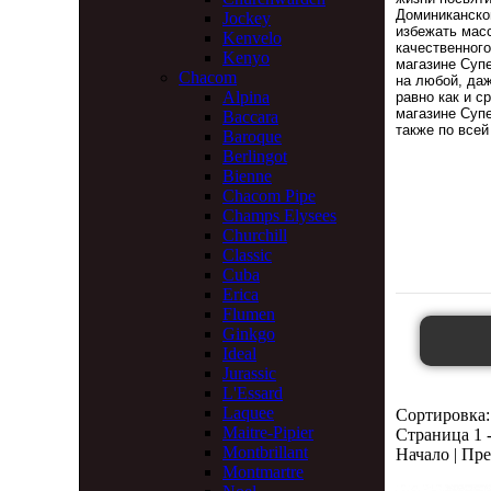
Доминиканско
Jockey
избежать мас
Kenvelo
качественного
Kenyo
магазине Суп
Chacom
на любой, даж
Alpina
равно как и с
магазине Супе
Baccara
также по всей
Baroque
Berlingot
Bienne
Chacom Pipe
Champs Elysees
Churchill
Classic
Cuba
Erica
Flumen
Ginkgo
Ideal
Jurassic
L'Essard
Laquee
Сортировка:
Maitre-Pipier
Страница 1 -
Montbrillant
Начало | Пре
Montmartre