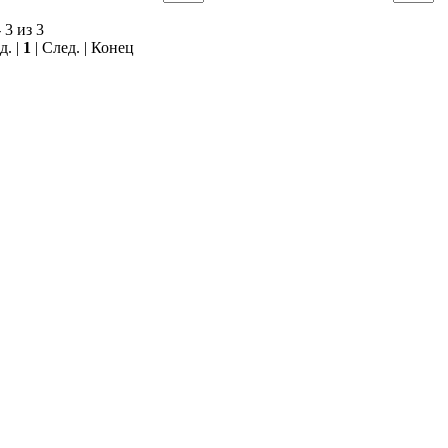
 3 из 3
д. |
1
| След. | Конец