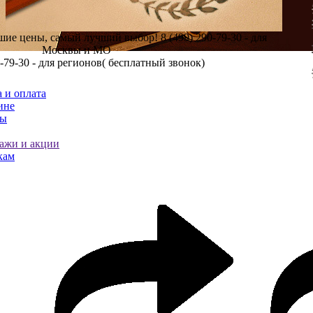
шие цены, самый лучший выбор!
8 (499) 290-79-30 - для
Москвы и МО
0-79-30 - для регионов( бесплатный звонок)
 и оплата
ине
ты
ажи и акции
кам