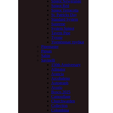
Spigot Newgrange
Spigot Red
Spigot Terracotta
St. Patricks Day
Standard System
Supreme
System Spigot
Tavern Pipe
Tyrone
Уценённые трубки
Pipemaster
Pipsan
Sahin
Savinelli
150th Anniversary
Alligator
Arancia
Arcobaleno
Autograph
Avorio
Bosco 2025
Camouflage
Churchwarden
Collection
Colombina