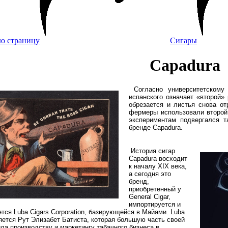
Сигары
Capadura
Согласно университетскому 
испанского означает «второй» 
обрезается и листья снова от
фермеры использовали второй 
экспериментам подвергался т
бренде Capadura.
История сигар
Capadura восходит
к началу XIX века,
а сегодня это
бренд,
приобретенный у
General Cigar,
импортируется и
тся Luba Cigars Corporation, базирующейся в Майами. Luba
яется Рут Элизабет Батиста, которая большую часть своей
ла производству и маркетингу табачного бизнеса в