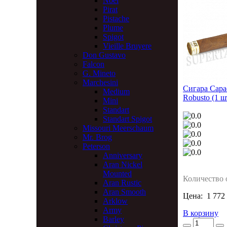
Noel
Pirat
Pistache
Plume
Spigot
Vieille Bruyere
Don Gustavo
Falcon
G. Mineto
Marchesini
Сигара Capad
Medium
Robusto (1 ш
Mini
Standart
Standart Spigot
Missouri Meerschaum
Mr. Brog
Peterson
Anniversary
Aran Nickel
Mounted
Количество 
Aran Rustic
Aran Smooth
Цена:
1 772
Arklow
Army
В корзину
Barley