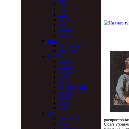
Classic
Comet
Luna
Magnit
Nova
Reverse
Spigot
B&B
B&B Бриар
B&B Груша
Big Ben
Classic
Maestro
Mercury
Nautic
Pacific
Pipe of the Year
Scorpio
Starlight
Sylvia
Vintage
BPK
Beechwood
распространяе
Bonzo
Cigars управл
Churchwarden
жизни посвяти