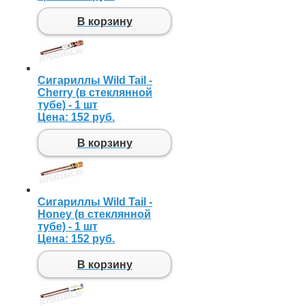
В корзину
Сигариллы Wild Tail -
Cherry (в стеклянной
тубе) - 1 шт
Цена:
152 руб.
В корзину
Сигариллы Wild Tail -
Honey (в стеклянной
тубе) - 1 шт
Цена:
152 руб.
В корзину