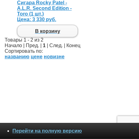
Сигара Rocky Patel -
A.L.R. Second Edition -
Toro (1 шт.)
Цена:
3 330 руб.
В корзину
Товары 1 - 2 из 2
Начало | Пред. |
1
| След. | Конец
Сортировать по:
названию
цене
новизне
Перейти на полную версию