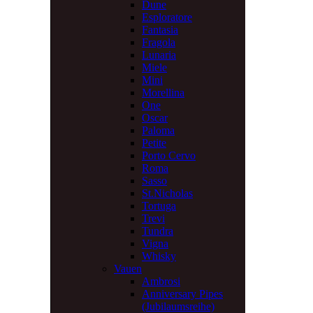
Dune
Esploratore
Fantasia
Fragola
Lunaria
Miele
Mini
Morellina
One
Oscar
Paloma
Petite
Porto Cervo
Roma
Sasso
St.Nicholas
Tortuga
Trevi
Tundra
Vigna
Whisky
Vauen
Ambrosi
Anniversary Pipes
(Jubilaumsreihe)