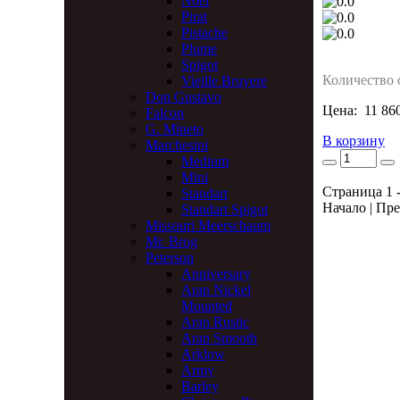
Noel
Pirat
Pistache
Plume
Spigot
Количество 
Vieille Bruyere
Don Gustavo
Цена:
11 86
Falcon
G. Mineto
В корзину
Marchesini
Medium
Mini
Страница 1 -
Standart
Начало | Пре
Standart Spigot
Missouri Meerschaum
Mr. Brog
Peterson
Anniversary
Aran Nickel
Mounted
Aran Rustic
Aran Smooth
Arklow
Army
Barley