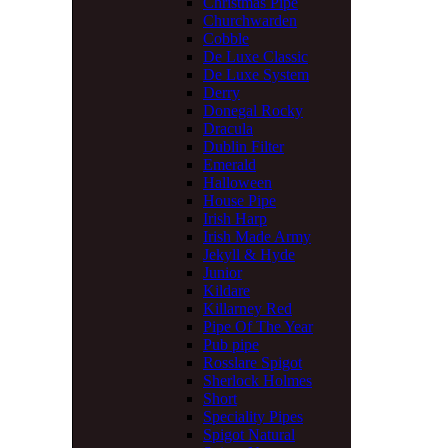
Christmas Pipe
Churchwarden
Cobble
De Luxe Classic
De Luxe System
Derry
Donegal Rocky
Dracula
Dublin Filter
Emerald
Halloween
House Pipe
Irish Harp
Irish Made Army
Jekyll & Hyde
Junior
Kildare
Killarney Red
Pipe Of The Year
Pub pipe
Rosslare Spigot
Sherlock Holmes
Short
Speciality Pipes
Spigot Natural