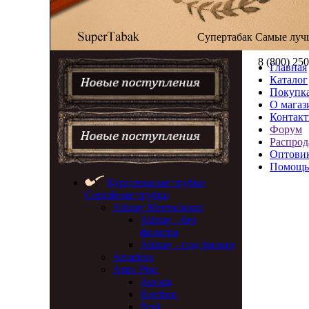
Супертабак
Самые луч
8 (800) 25
Главная
Каталог
Покупка
О магаз
Контак
Форум
Распрод
Оптови
Помощь
Курительные трубки
Серийные трубки
Altinay Meerschaum
Altinay - без
фильтра
Altinay - под фильтр
Amadeus
Astra Pipe
Aurora
Bamboo
Berk