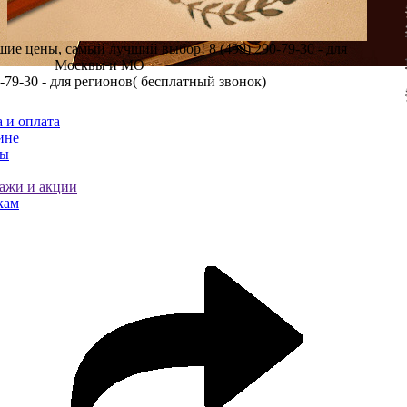
шие цены, самый лучший выбор!
8 (499) 290-79-30 - для
Москвы и МО
0-79-30 - для регионов( бесплатный звонок)
 и оплата
ине
ты
ажи и акции
кам