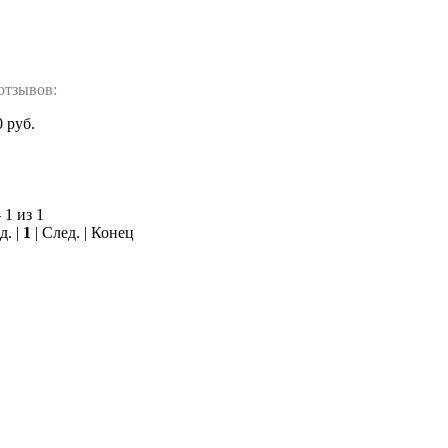
отзывов:
0 руб.
 1 из 1
д. |
1
| След. | Конец