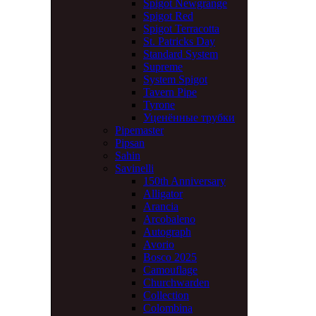
Spigot Newgrange
Spigot Red
Spigot Terracotta
St. Patricks Day
Standard System
Supreme
System Spigot
Tavern Pipe
Tyrone
Уценённые трубки
Pipemaster
Pipsan
Sahin
Savinelli
150th Anniversary
Alligator
Arancia
Arcobaleno
Autograph
Avorio
Bosco 2025
Camouflage
Churchwarden
Collection
Colombina