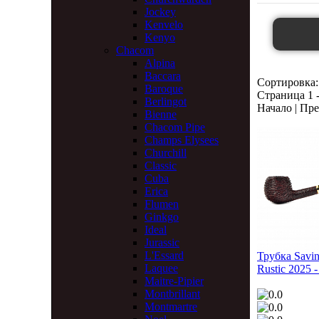
Jockey
Kenvelo
Kenyo
Chacom
Alpina
Baccara
Сортировка:
Baroque
Страница 1 -
Berlingot
Начало | Пре
Bienne
Chacom Pipe
Champs Elysees
Churchill
Classic
Cuba
Erica
Flumen
Ginkgo
Ideal
Jurassic
L'Essard
Трубка Savine
Laquee
Rustic 2025 
Maitre-Pipier
Montbrillant
Montmartre