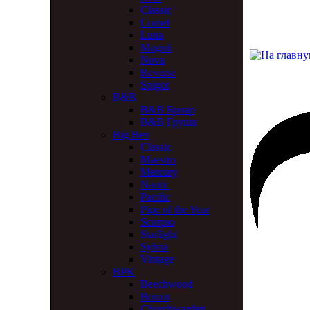
Classic
Comet
Luna
Magnit
Nova
Reverse
Spigot
B&B
B&B Бриар
B&B Груша
Big Ben
Classic
Maestro
Mercury
Nautic
Pacific
Pipe of the Year
Scorpio
Starlight
Sylvia
Vintage
BPK
Beechwood
Bonzo
Churchwarden