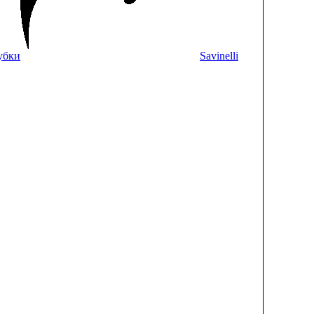
убки
Savinelli