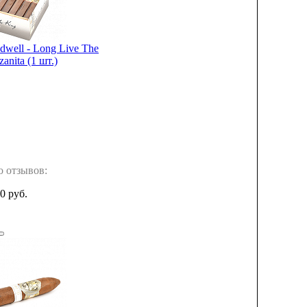
dwell - Long Live The
anita (1 шт.)
о отзывов:
0 руб.