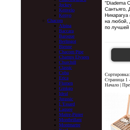
"Diadema Ci
Jockey
Сантьяго, 
Kenvelo
Никарагуа 
Kenyo
Chacom
на любой, 
Alpina
по лучшей 
Baccara
Baroque
Berlingot
Bienne
Chacom Pipe
Champs Elysees
Churchill
Classic
Cuba
Сортировка:
Erica
Страница 1 -
Flumen
Начало | Пре
Ginkgo
Ideal
Jurassic
L'Essard
Laquee
Maitre-Pipier
Montbrillant
Montmartre