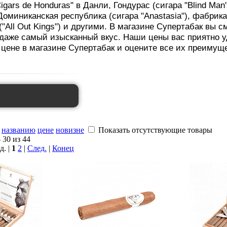
gars de Honduras" в Данли, Гондурас (сигара "Blind Man's
Доминиканская республика (сигара "Anastasia"), фабрика 
("All Out Kings") и другими. В магазине Супертабак вы 
даже самый изысканный вкус. Наши цены вас приятно у
цене в магазине Супертабак и оцените все их преимущ
названию
цене
новизне
Показать отсутствующие товары
 30 из 44
д. |
1
2
|
След.
|
Конец