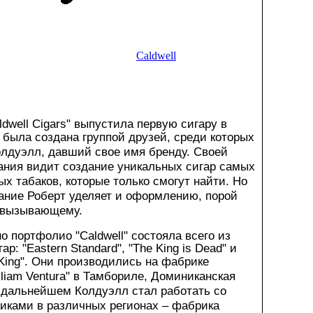
Caldwell
dwell Cigars" выпустила первую сигару в
 была создана группой друзей, среди которых
олдуэлл, давший свое имя бренду.
Своей
ания видит создание уникальных сигар самых
х табаков, которые только смогут найти.
Но
ание Роберт уделяет и оформлению, порой
 вызывающему.
но
портфолио
"Caldwell"
состояла
всего
из
гар
: "Eastern Standard", "The King is Dead"
и
King".
Они производились на фабрике
illiam Ventura" в Тамбориле, Доминиканская
 дальнейшем Колдуэлл стал работать со
иками в различных регионах – фабрика