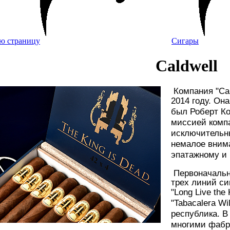
Сигары
Caldwell
Компания "Cal
2014 году.
Она
был Роберт К
миссией комп
исключительны
немалое вним
эпатажному и
Первоначаль
трех
линий
си
"Long Live the 
"Tabacalera W
республика.
В
многими фабр