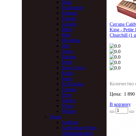
Dune
Esploratore
Fantasia
Fragola
Lunaria
Сигара Caldw
Miele
King - Petite
Mini
Churchill (1 
Morellina
One
Oscar
Paloma
Petite
Porto Cervo
Roma
Sasso
Количество 
St.Nicholas
Tortuga
Цена:
1 890
Trevi
Tundra
В корзину
Vigna
Whisky
Vauen
Ambrosi
Anniversary Pipes
(Jubilaumsreihe)