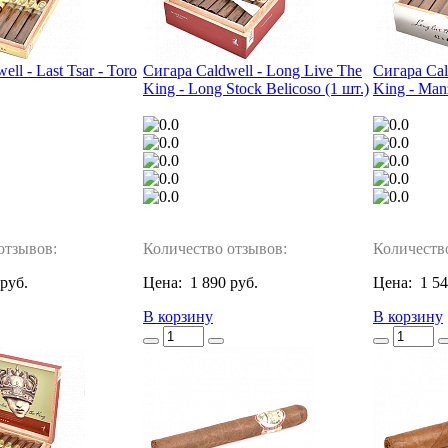
ll - Last Tsar - Toro
Сигара Caldwell - Long Live The
Сигара Cal
King - Long Stock Belicoso (1 шт.)
King - Manz
отзывов:
Количество отзывов:
Количеств
 руб.
Цена:
1 890 руб.
Цена:
1 54
В корзину
В корзину