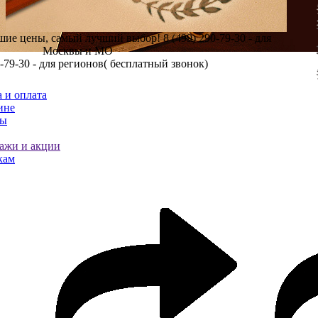
шие цены, самый лучший выбор!
8 (499) 290-79-30 - для
Москвы и МО
0-79-30 - для регионов( бесплатный звонок)
 и оплата
ине
ты
ажи и акции
кам