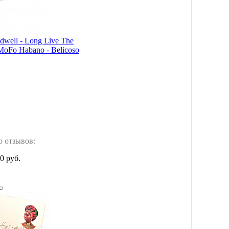
dwell - Long Live The
oFo Habano - Belicoso
о отзывов:
0 руб.