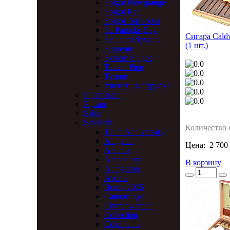
Spigot Newgrange
Spigot Red
Spigot Terracotta
St. Patricks Day
Сигара Caldwe
Standard System
(1 шт.)
Supreme
System Spigot
Tavern Pipe
Tyrone
Уценённые трубки
Pipemaster
Pipsan
Sahin
Savinelli
Количество 
150th Anniversary
Alligator
Цена:
2 700
Arancia
Arcobaleno
В корзину
Autograph
Avorio
Bosco 2025
Camouflage
Churchwarden
Collection
Colombina