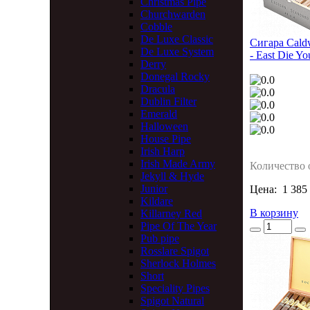
Christmas Pipe
Churchwarden
Cobble
De Luxe Classic
Сигара Caldw
De Luxe System
- East Die Yo
Derry
Donegal Rocky
Dracula
Dublin Filter
Emerald
Halloween
House Pipe
Irish Harp
Irish Made Army
Количество 
Jekyll & Hyde
Junior
Цена:
1 385
Kildare
В корзину
Killarney Red
Pipe Of The Year
Pub pipe
Rosslare Spigot
Sherlock Holmes
Short
Speciality Pipes
Spigot Natural