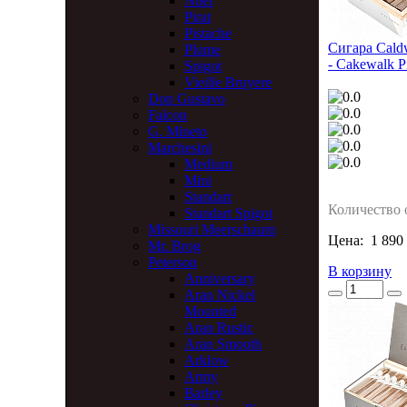
Noel
Pirat
Pistache
Сигара Caldw
Plume
- Cakewalk P
Spigot
Vieille Bruyere
Don Gustavo
Falcon
G. Mineto
Marchesini
Medium
Mini
Standart
Количество 
Standart Spigot
Missouri Meerschaum
Цена:
1 890
Mr. Brog
Peterson
В корзину
Anniversary
Aran Nickel
Mounted
Aran Rustic
Aran Smooth
Arklow
Army
Barley