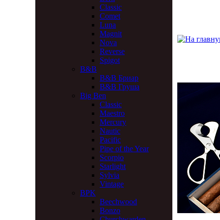
Classic
Comet
Luna
Magnit
Nova
Reverse
Spigot
B&B
B&B Бриар
B&B Груша
Big Ben
Classic
Maestro
Mercury
Nautic
Pacific
Pipe of the Year
Scorpio
Starlight
Sylvia
Vintage
BPK
Beechwood
Bonzo
Churchwarden