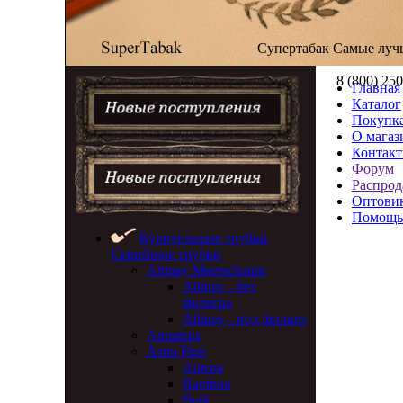
Супертабак
Самые луч
8 (800) 25
Главная
Каталог
Покупка
О магаз
Контак
Форум
Распрод
Оптови
Помощь
Курительные трубки
Серийные трубки
Altinay Meerschaum
Altinay - без
фильтра
Altinay - под фильтр
Amadeus
Astra Pipe
Aurora
Bamboo
Berk