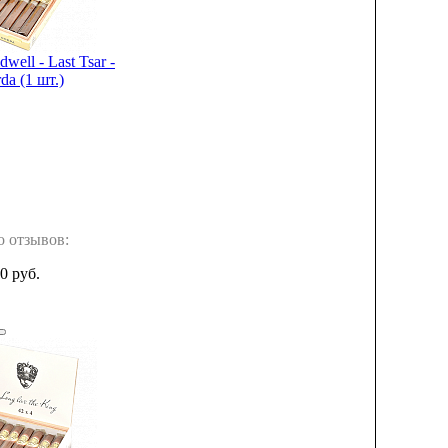
well - Last Tsar -
da (1 шт.)
о отзывов:
0 руб.