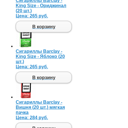
Сигариллы Barclay -
King Size - Ориджинал
(20 шт.)
Цена:
265 руб.
В корзину
Сигариллы Barclay -
King Size - Яблоко (20
шт.)
Цена:
265 руб.
В корзину
Сигариллы Barclay -
Вишня (20 шт.) мягкая
пачка
Цена:
284 руб.