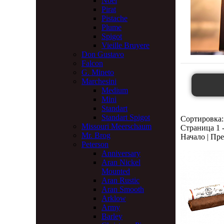
Noel
Pirat
Pistache
Plume
Spigot
Vieille Bruyere
Don Gustavo
Falcon
G. Mineto
Marchesini
Medium
Mini
Standart
Standart Spigot
Сортировка:
Missouri Meerschaum
Страница 1 -
Mr. Brog
Начало | Пре
Peterson
Anniversary
Aran Nickel
Mounted
Aran Rustic
Aran Smooth
Arklow
Army
Barley