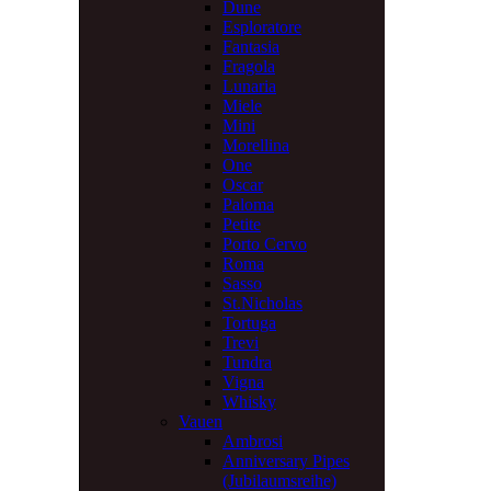
Dune
Esploratore
Fantasia
Fragola
Lunaria
Miele
Mini
Morellina
One
Oscar
Paloma
Petite
Porto Cervo
Roma
Sasso
St.Nicholas
Tortuga
Trevi
Tundra
Vigna
Whisky
Vauen
Ambrosi
Anniversary Pipes
(Jubilaumsreihe)