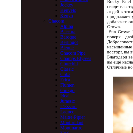
Rocky Patel
Jockey
свидетельст
Kenvelo
людей в это
Kenyo
продолжает 
Chacom
добавляет о
Alpina
Grown.
Baccara
Sun Grown M
Baroque
поверх дво
Добросовес
Berlingot
насыщенные 
Bienne
восторг, вы 
Chacom Pipe
Благодаря ве
Champs Elysees
вы ещё насл
Churchill
Отличные но
Classic
Cuba
Erica
Flumen
Ginkgo
Ideal
Jurassic
L'Essard
Laquee
Maitre-Pipier
Montbrillant
Montmartre