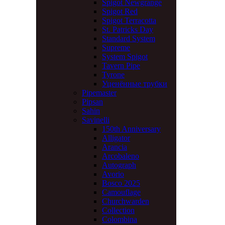
Spigot Newgrange
Spigot Red
Spigot Terracotta
St. Patricks Day
Standard System
Supreme
System Spigot
Tavern Pipe
Tyrone
Уценённые трубки
Pipemaster
Pipsan
Sahin
Savinelli
150th Anniversary
Alligator
Arancia
Arcobaleno
Autograph
Avorio
Bosco 2025
Camouflage
Churchwarden
Collection
Colombina