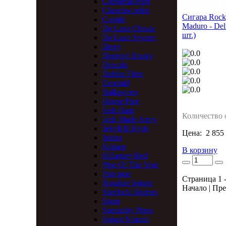
Christmas Pipe
Churchwarden
Сигара Rocky
Cobble
Maduro - Del
De Luxe Classic
шт.)
De Luxe System
Derry
Donegal Rocky
Dracula
Dublin Filter
Emerald
Halloween
House Pipe
Irish Harp
Количество 
Irish Made Army
Jekyll & Hyde
Цена:
2 855
Junior
Kildare
В корзину
Killarney Red
Pipe Of The Year
Pub pipe
Страница 1 -
Rosslare Spigot
Начало | Пре
Sherlock Holmes
Short
Speciality Pipes
Spigot Natural