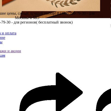
шие цены, самый лучший выбор!
8 (499) 290-79-30 - для
Москвы и МО
0-79-30 - для регионов( бесплатный звонок)
 и оплата
ине
ты
ажи и акции
кам