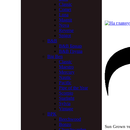
Classic
Comet
Luna
Magnit
Nova
Reverse
Spigot
B&B
B&B Бриар
B&B Груша
Big Ben
Classic
Maestro
Mercury
Nautic
Pacific
Pipe of the Year
Scorpio
Starlight
Sylvia
Vintage
BPK
Beechwood
Bonzo
Sun Grown т
Churchwarden