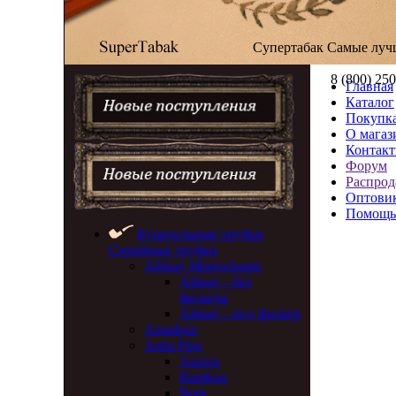
Супертабак
Самые луч
8 (800) 25
Главная
Каталог
Покупка
О магаз
Контак
Форум
Распрод
Оптови
Помощь
Курительные трубки
Серийные трубки
Altinay Meerschaum
Altinay - без
фильтра
Altinay - под фильтр
Amadeus
Astra Pipe
Aurora
Bamboo
Berk