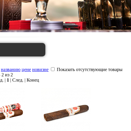
названию
цене
новизне
Показать отсутствующие товары
 2 из 2
д. |
1
| След. | Конец