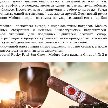
 достиг почти мифического статуса в сигарной отрасли и, как
вует график его поездок, является одним из самых трудолюбивых
м бизнесе. Несмотря на эту напряженную рабочую нагрузку, Рокки
удивлять одной потрясающей смесью за другой. Этот новый релиз
пцию Maduro к одной из самых популярных линий его сигар Sun
aduro - полнотелая сигара, с широколистным покровом Maduro
йных связующих и цельных никарагуанских наполнителей.
тное угощение для подлинных ценителей плотных сигар,
и растущие в процессе курения ароматы приведут вас в полный
вряд ли забудете это умопомрачительно «путешествие».
ликолепной конструкции сигара медленно и ровно сгорает, а после
адитесь долгим приятным послевкусием.
вости! Rocky Patel Sun Grown Maduro была названа Сигарой № 2 в