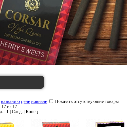
названию
цене
новизне
Показать отсутствующие товары
 17 из 17
д. |
1
| След. | Конец