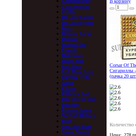
Christmas Pipe
В корзину
Churchwarden
Cobble
De Luxe Classic
De Luxe System
Derry
Donegal Rocky
Dracula
Dublin Filter
Emerald
Halloween
House Pipe
Corsar Of Th
Irish Harp
Сигариллы 
Irish Made Army
(пачка 20 шт
Jekyll & Hyde
Junior
Kildare
Killarney Red
Pipe Of The Year
Pub pipe
Rosslare Spigot
Sherlock Holmes
Short
Количество 
Speciality Pipes
Spigot Natural
Цена:
278 р