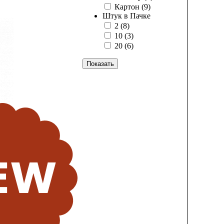
Картон
(9)
Штук в Пачке
2
(8)
10
(3)
20
(6)