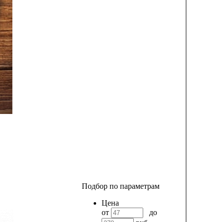
Подбор по параметрам
Цена
от
до