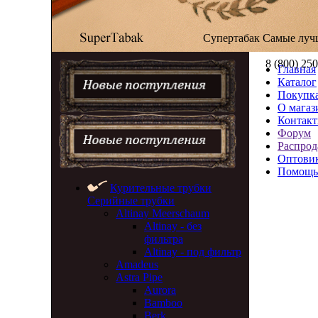
Супертабак
Самые луч
8 (800) 25
Главная
Каталог
Покупка
О магаз
Контак
Форум
Распрод
Оптови
Помощь
Курительные трубки
Серийные трубки
Altinay Meerschaum
Altinay - без
фильтра
Altinay - под фильтр
Amadeus
Astra Pipe
Aurora
Bamboo
Berk