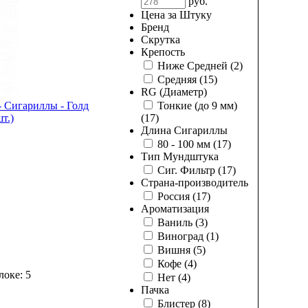
руб.
Цена за Штуку
Бренд
Скрутка
Крепость
Ниже Средней
(2)
Средняя
(15)
RG (Диаметр)
- Сигариллы - Голд
Тонкие (до 9 мм)
т.)
(17)
Длина Сигариллы
80 - 100 мм
(17)
Тип Мундштука
Сиг. Фильтр
(17)
Страна-производитель
Россия
(17)
Ароматизация
Ваниль
(3)
Виноград
(1)
Вишня
(5)
Кофе
(4)
локе: 5
Нет
(4)
Пачка
Блистер
(8)