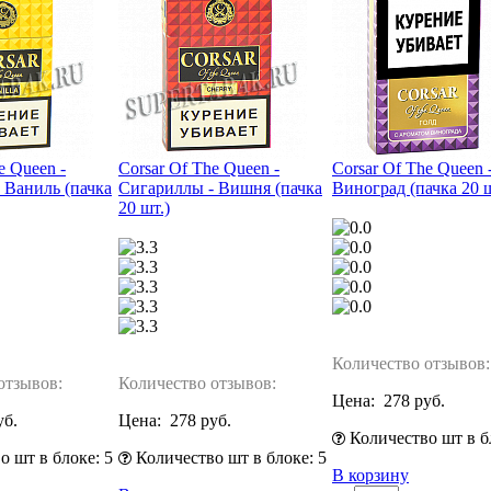
e Queen -
Corsar Of The Queen -
Corsar Of The Queen 
 Ваниль (пачка
Сигариллы - Вишня (пачка
Виноград (пачка 20 ш
20 шт.)
Количество отзывов:
отзывов:
Количество отзывов:
Цена:
278 руб.
уб.
Цена:
278 руб.
Количество шт в б
 шт в блоке: 5
Количество шт в блоке: 5
В корзину