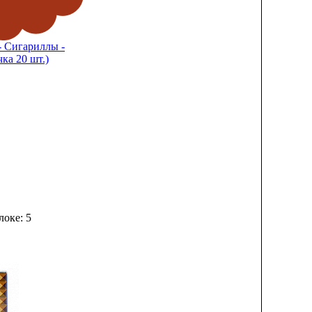
- Сигариллы -
ка 20 шт.)
локе: 5