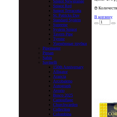
Spigot Newgrange
Spigot Red
Количество
Spigot Terracotta
St. Patricks Day
В корзину
Standard System
Supreme
System Spigot
Tavern Pipe
Tyrone
Уценённые трубки
Pipemaster
Pipsan
Sahin
Savinelli
150th Anniversary
Alligator
Arancia
Arcobaleno
Autograph
Avorio
Bosco 2025
Camouflage
Churchwarden
Collection
Colombina