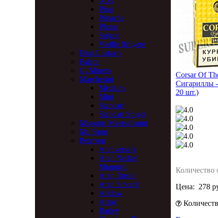
Noel
Pirat
Pistache
Plume
Spigot
Vieille Bruyere
Don Gustavo
Falcon
G. Mineto
Corsar Of Th
Marchesini
Сигариллы -
Medium
20 шт.)
Mini
Standart
Standart Spigot
Missouri Meerschaum
Mr. Brog
Peterson
Anniversary
Aran Nickel
Mounted
Количество 
Aran Rustic
Aran Smooth
Цена:
278 р
Arklow
Army
Количество
Barley