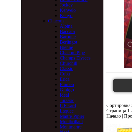
Jockey
Kenvelo
Kenyo
Chacom
Alpina
Baccara
Baroque
Berlingot
Bienne
Chacom Pipe
Champs Elysees
Churchill
Classic
Cuba
Erica
Flumen
Ginkgo
Ideal
Jurassic
Сортировка:
L'Essard
Страница 1 -
Laquee
Начало | Пре
Maitre-Pipier
Montbrillant
Montmartre