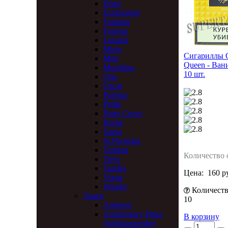
Dune
Esploratore
Fantasia
Fragola
Lunaria
Miele
Сигариллы C
Mini
Queen - Вани
Morellina
10 шт.
One
Oscar
Paloma
Petite
Porto Cervo
Roma
Sasso
St.Nicholas
Tortuga
Количество 
Trevi
Tundra
Цена:
160 р
Vigna
Whisky
Количеств
Vauen
10
Ambrosi
Anniversary Pipes
В корзину
(Jubilaumsreihe)