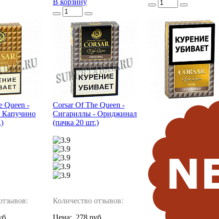
В корзину
e Queen -
Corsar Of The Queen -
- Капучино
Сигариллы - Ориджинал
.)
(пачка 20 шт.)
отзывов:
Количество отзывов:
уб.
Цена:
278 руб.