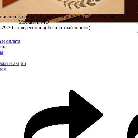
шие цены, самый лучший выбор!
8 (499) 290-79-30 - для
Москвы и МО
0-79-30 - для регионов( бесплатный звонок)
 и оплата
ине
ты
ажи и акции
кам