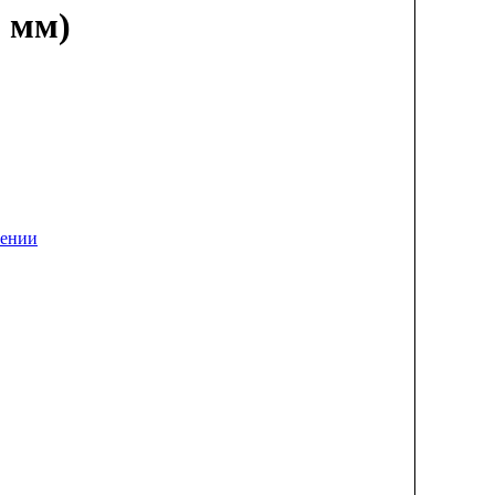
9 мм)
лении