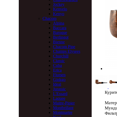
Jockey
Kenvelo
Kenyo
Chacom
Alpina
Baccara
Baroque
Berlingot
Bienne
Chacom Pipe
Champs Elysees
Churchill
Classic
Cuba
Erica
Flumen
Ginkgo
Ideal
Jurassic
Курите
L'Essard
Laquee
Матер
Maitre-Pipier
Мундш
Montbrillant
Montmartre
Фильт