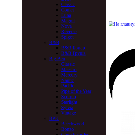
Classic
Comet
Luna
Magnit
Nova
Reverse
Spigot
B&B
B&B Бриар
B&B Груша
Big Ben
Classic
Maestro
Mercury
Nautic
Pacific
Pipe of the Year
Scorpio
Starlight
Sylvia
Vintage
BPK
Beechwood
Bonzo
Churchwarden