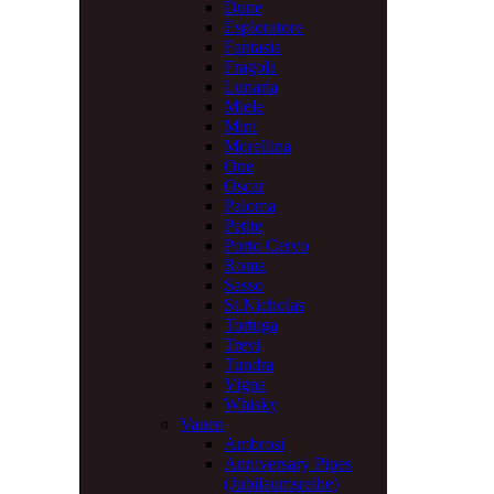
Dune
Esploratore
Fantasia
Fragola
Lunaria
Miele
Mini
Morellina
One
Oscar
Paloma
Petite
Porto Cervo
Roma
Sasso
St.Nicholas
Tortuga
Trevi
Tundra
Vigna
Whisky
Vauen
Ambrosi
Anniversary Pipes
(Jubilaumsreihe)