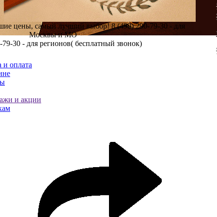
шие цены, самый лучший выбор!
8 (499) 290-79-30 - для
Москвы и МО
0-79-30 - для регионов( бесплатный звонок)
 и оплата
ине
ты
ажи и акции
кам