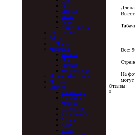
Noel
Pirat
Длина
Pistache
Высот
Plume
Spigot
Табач
Vieille Bruyere
Глу
Don Gustavo
Диа
Falcon
G. Mineto
Marchesini
Вес: 5
Medium
Mini
Стран
Standart
Standart Spigot
На фо
Missouri Meerschaum
могут
Mr. Brog
Отзывы:
Peterson
0
Anniversary
Aran Nickel
Mounted
Aran Rustic
Aran Smooth
Arklow
Army
Barley