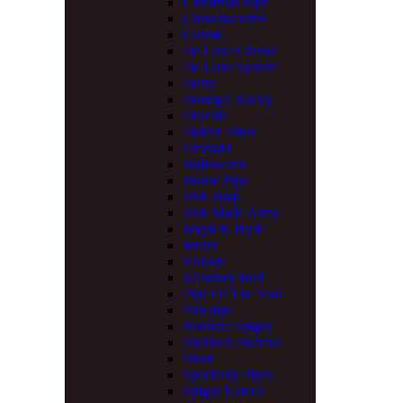
Christmas Pipe
Churchwarden
Cobble
De Luxe Classic
De Luxe System
Derry
Donegal Rocky
Dracula
Dublin Filter
Emerald
Halloween
House Pipe
Irish Harp
Irish Made Army
Jekyll & Hyde
Junior
Kildare
Killarney Red
Pipe Of The Year
Pub pipe
Rosslare Spigot
Sherlock Holmes
Short
Speciality Pipes
Spigot Natural