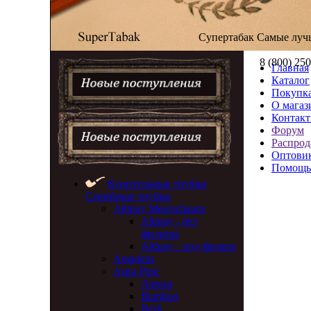
Супертабак
Самые луч
8 (800) 25
Главная
Каталог
Покупка
О магаз
Контак
Форум
Распрод
Оптови
Помощь
Курительные трубки
Серийные трубки
Altinay Meerschaum
Altinay - без
фильтра
Altinay - под фильтр
Amadeus
Astra Pipe
Aurora
Bamboo
Berk