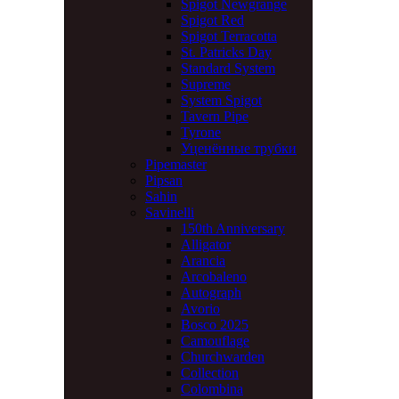
Spigot Newgrange
Spigot Red
Spigot Terracotta
St. Patricks Day
Standard System
Supreme
System Spigot
Tavern Pipe
Tyrone
Уценённые трубки
Pipemaster
Pipsan
Sahin
Savinelli
150th Anniversary
Alligator
Arancia
Arcobaleno
Autograph
Avorio
Bosco 2025
Camouflage
Churchwarden
Collection
Colombina