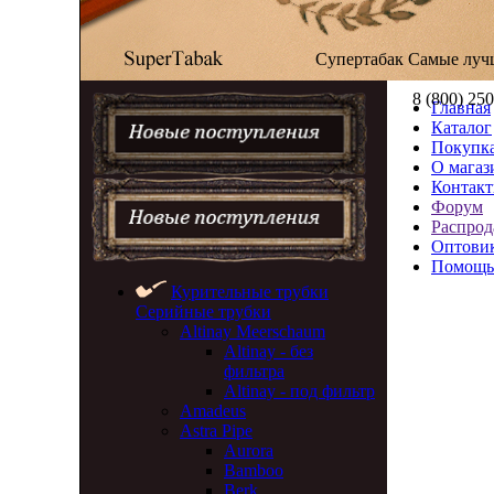
Супертабак
Самые луч
8 (800) 25
Главная
Каталог
Покупка
О магаз
Контак
Форум
Распрод
Оптови
Помощь
Курительные трубки
Серийные трубки
Altinay Meerschaum
Altinay - без
фильтра
Altinay - под фильтр
Amadeus
Astra Pipe
Aurora
Bamboo
Berk