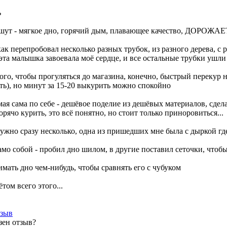
ь
ишут - мягкое дно, горячий дым, плавающее качество, ДОРОЖАЕ
как перепробовал несколько разных трубок, из разного дерева, с
 эта малышка завоевала моё сердце, и все остальные трубки ушли
того, чтобы прогуляться до магазина, конечно, быстрый перекур н
ить), но минут за 15-20 выкурить можно спокойно
мая сама по себе - дешёвое поделие из дешёвых материалов, сдела
орячо курить, это всё понятно, но стоит только приноровиться...
нужно сразу несколько, одна из пришедших мне была с дыркой г
само собой - пробил дно шилом, в другие поставил сеточки, чтоб
мать дно чем-нибудь, чтобы сравнять его с чубуком
ётом всего этого...
тзыв
зен отзыв?