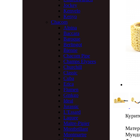
Jockey
Kenvelo
Kenyo
Chacom
Alpina
Baccara
Baroque
Berlingot
Bienne
Chacom Pipe
Champs Elysees
Churchill
Classic
Cuba
Erica
Flumen
Ginkgo
Ideal
Jurassic
L'Essard
Курит
Laquee
Maitre-Pipier
Матер
Montbrillant
Мундш
Montmartre