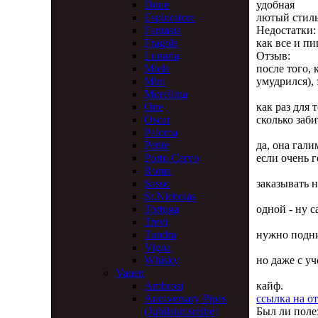
удобная
Dune
лютый стил
Esploratore
Недостатки:
Fantasia
как все и п
Fragola
Отзыв:
Lunaria
после того, 
Miele
умудрился),
Mini
Morellina
как раз для 
One
сколько заб
Oscar
Paloma
да, она гали
Petite
если очень г
Porto Cervo
Roma
заказывать 
Sasso
St.Nicholas
одной - ну 
Tortuga
Trevi
нужно подни
Tundra
Vigna
но даже с уч
Whisky
Vauen
кайф.
Ambrosi
ссылка на о
Anniversary Pipes
Был ли поле
(Jubilaumsreihe)