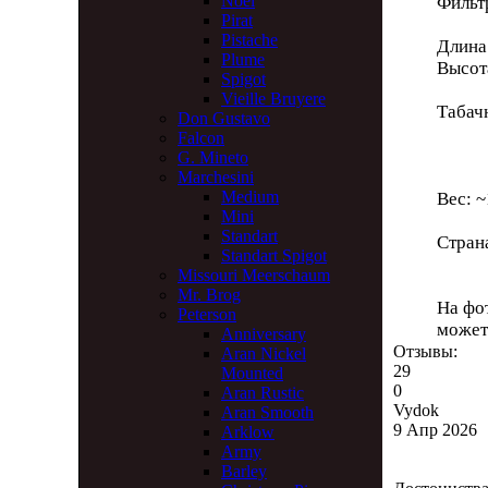
Noel
Филь
Pirat
Pistache
Длина
Plume
Высот
Spigot
Vieille Bruyere
Табач
Don Gustavo
Глу
Falcon
Диа
G. Mineto
Marchesini
Medium
Вес: ~
Mini
Standart
Стран
Standart Spigot
Missouri Meerschaum
Mr. Brog
На фот
Peterson
может
Anniversary
Отзывы:
Aran Nickel
29
Mounted
0
Aran Rustic
Vydok
Aran Smooth
9 Апр 2026
Arklow
Army
Barley