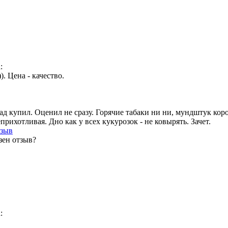
:
. Цена - качество.
зад купил. Оценил не сразу. Горячие табаки ни ни, мундштук кор
рихотливая. Дно как у всех кукурозок - не ковырять. Зачет.
тзыв
зен отзыв?
: