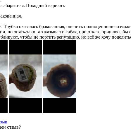
:
огабаритная. Походный вариант.
ракованная.
е! Трубка оказалась бракованная, оценить полноценно невозмож
и, но опять-таки, я заказывал и табак, при отказе пришлось бы 
убликуют, чтобы не портить репутацию, но всё же хочу поделит
тзыв
зен отзыв?