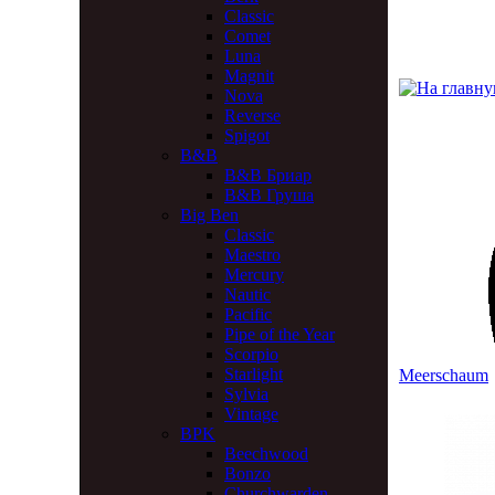
Classic
Comet
Luna
Magnit
Nova
Reverse
Spigot
B&B
B&B Бриар
B&B Груша
Big Ben
Classic
Maestro
Mercury
Nautic
Pacific
Pipe of the Year
Scorpio
Starlight
Meerschaum
Sylvia
Vintage
BPK
Beechwood
Bonzo
Churchwarden