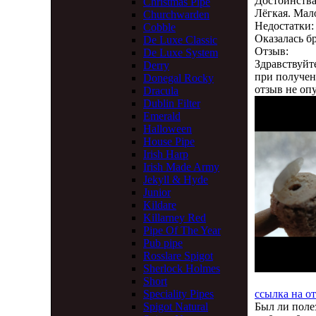
Достоинства
Christmas Pipe
Лёгкая. Мал
Churchwarden
Недостатки:
Cobble
Оказалась б
De Luxe Classic
Отзыв:
De Luxe System
Здравствуйт
Derry
при получени
Donegal Rocky
отзыв не оп
Dracula
Dublin Filter
Emerald
Halloween
House Pipe
Irish Harp
Irish Made Army
Jekyll & Hyde
Junior
Kildare
Killarney Red
Pipe Of The Year
Pub pipe
Rosslare Spigot
Sherlock Holmes
Short
ссылка на о
Speciality Pipes
Был ли поле
Spigot Natural