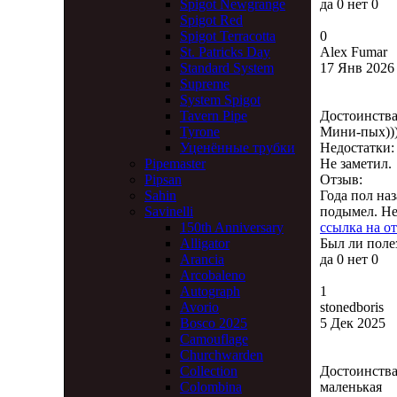
да
0
нет
0
Spigot Newgrange
Spigot Red
0
Spigot Terracotta
Alex Fumar
St. Patricks Day
17 Янв 2026
Standard System
Supreme
System Spigot
Достоинства
Tavern Pipe
Мини-пых))))
Tyrone
Недостатки:
Уценённые трубки
Не заметил.
Pipemaster
Отзыв:
Pipsan
Года пол на
Sahin
подымел. Неп
Savinelli
ссылка на о
150th Anniversary
Был ли поле
Alligator
да
0
нет
0
Arancia
Arcobaleno
1
Autograph
stonedboris
Avorio
5 Дек 2025
Bosco 2025
Camouflage
Churchwarden
Достоинства
Collection
маленькая
Colombina