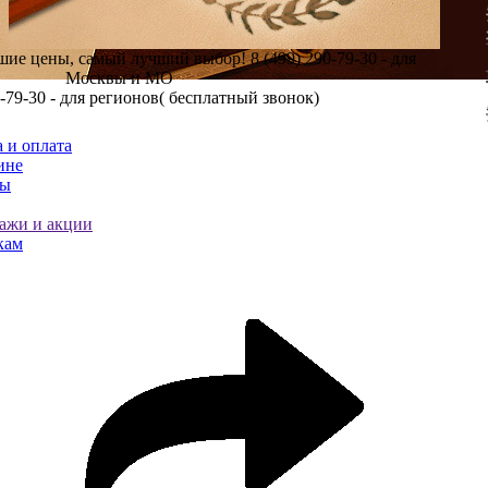
шие цены, самый лучший выбор!
8 (499) 290-79-30 - для
Москвы и МО
0-79-30 - для регионов( бесплатный звонок)
 и оплата
ине
ты
ажи и акции
кам