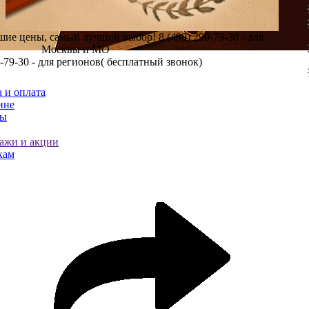
шие цены, самый лучший выбор!
8 (499) 290-79-30 - для
Москвы и МО
0-79-30 - для регионов( бесплатный звонок)
 и оплата
ине
ты
ажи и акции
кам