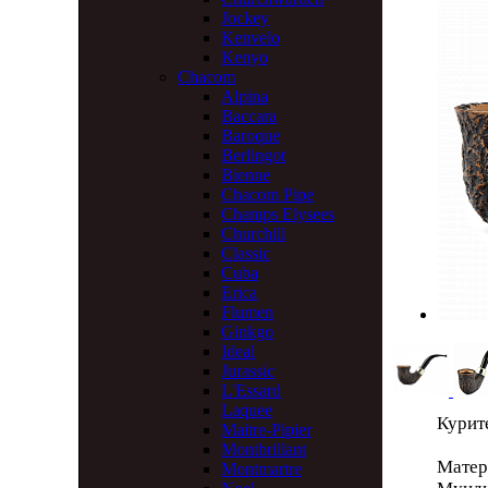
Jockey
Kenvelo
Kenyo
Chacom
Alpina
Baccara
Baroque
Berlingot
Bienne
Chacom Pipe
Champs Elysees
Churchill
Classic
Cuba
Erica
Flumen
Ginkgo
Ideal
Jurassic
L'Essard
Laquee
Курит
Maitre-Pipier
Montbrillant
Матер
Montmartre