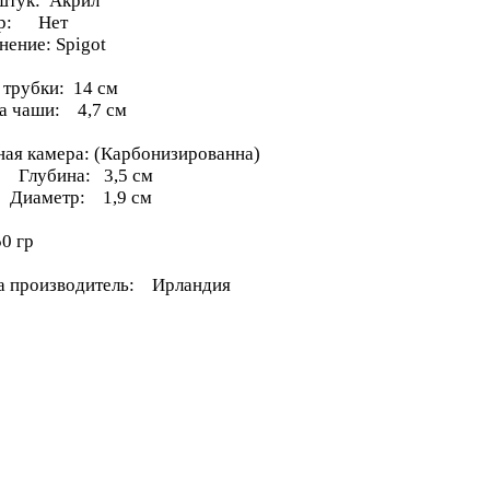
тук: Акрил
тр: Нет
нение: Spigot
 трубки: 14 см
а чаши: 4,7 см
ная камера: (Карбонизированна)
бина: 3,5 см
метр: 1,9 см
0 гр
а производитель: Ирландия