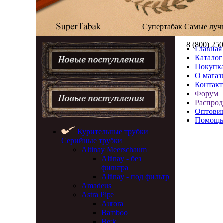
Супертабак
Самые луч
8 (800) 25
Главная
Каталог
Покупка
О магаз
Контак
Форум
Распрод
Оптови
Помощь
Курительные трубки
Серийные трубки
Altinay Meerschaum
Altinay - без
фильтра
Altinay - под фильтр
Amadeus
Astra Pipe
Aurora
Bamboo
Berk