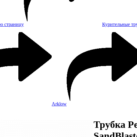
Курительные тр
Arklow
Трубка Pe
SandBlast