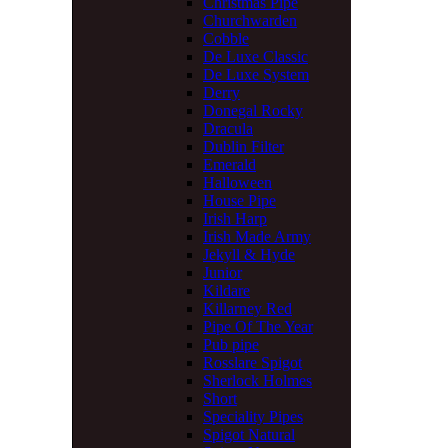
Christmas Pipe
Churchwarden
Cobble
De Luxe Classic
De Luxe System
Derry
Donegal Rocky
Dracula
Dublin Filter
Emerald
Halloween
House Pipe
Irish Harp
Irish Made Army
Jekyll & Hyde
Junior
Kildare
Killarney Red
Pipe Of The Year
Pub pipe
Rosslare Spigot
Sherlock Holmes
Short
Speciality Pipes
Spigot Natural