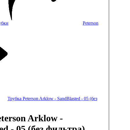
убки
Peterson
Трубка Peterson Arklow - SandBlasted - 05 (без
terson Arklow -
ed - 05 (без фильтра)