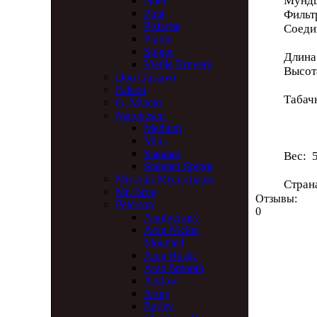
Мундш
Noel
Pirat
Филь
Pistache
Соеди
Plume
Spigot
Длина
Vieille Bruyere
Высот
Don Gustavo
Falcon
Табач
G. Mineto
Глу
Marchesini
Диа
Medium
Mini
Standart
Вес: 5
Standart Spigot
Missouri Meerschaum
Стран
Mr. Brog
Отзывы:
Peterson
0
Anniversary
Aran Nickel
Mounted
Aran Rustic
Aran Smooth
Arklow
Army
Barley