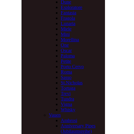
Dune
Esploratore
Fantasia
Fragola
Lunaria
Miele
Mini
Morellina
One
Oscar
Paloma
Petite
Porto Cervo
Roma
Sasso
St.Nicholas
Tortuga
Trevi
Tundra
Vigna
Whisky
Vauen
Ambrosi
Anniversary Pipes
(Jubilaumsreihe)