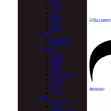
Classic
Comet
Luna
Magnit
Nova
Reverse
Spigot
B&B
B&B Бриар
B&B Груша
Big Ben
Classic
Maestro
Mercury
Nautic
Pacific
Pipe of the Year
Scorpio
Starlight
Sylvia
фильтра)
Vintage
BPK
Beechwood
Bonzo
Churchwarden