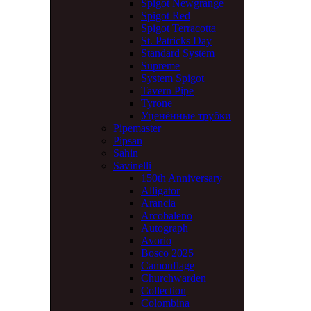
Spigot Newgrange
Spigot Red
Spigot Terracotta
St. Patricks Day
Standard System
Supreme
System Spigot
Tavern Pipe
Tyrone
Уценённые трубки
Pipemaster
Pipsan
Sahin
Savinelli
150th Anniversary
Alligator
Arancia
Arcobaleno
Autograph
Avorio
Bosco 2025
Camouflage
Churchwarden
Collection
Colombina