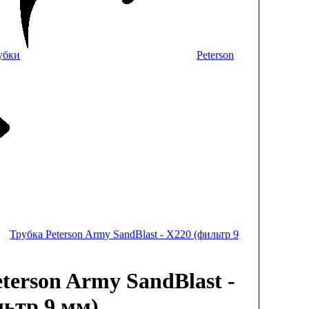
убки
Peterson
Трубка Peterson Army SandBlast - X220 (фильтр 9
terson Army SandBlast -
льтр 9 мм)