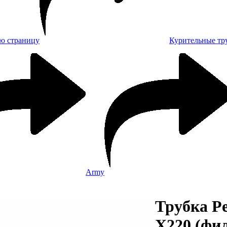
Курительные тр
Army
Трубка Pe
X220 (фи