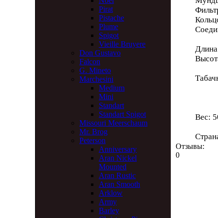
Мундш
Noel
Pirat
Филь
Pistache
Кольц
Plume
Соеди
Spigot
Vieille Bruyere
Длина
Don Gustavo
Высот
Falcon
G. Mineto
Табач
Marchesini
Глу
Medium
Mini
Диам
Standart
Standart Spigot
Вес: 5
Missouri Meerschaum
Mr. Brog
Стран
Peterson
Отзывы:
Anniversary
0
Aran Nickel
Mounted
Aran Rustic
Aran Smooth
Arklow
Army
Barley