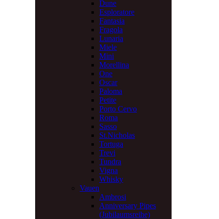
Dune
Esploratore
Fantasia
Fragola
Lunaria
Miele
Mini
Morellina
One
Oscar
Paloma
Petite
Porto Cervo
Roma
Sasso
St.Nicholas
Tortuga
Trevi
Tundra
Vigna
Whisky
Vauen
Ambrosi
Anniversary Pipes
(Jubilaumsreihe)