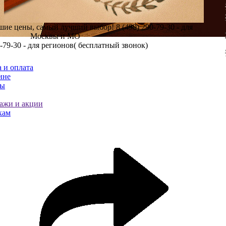
шие цены, самый лучший выбор!
8 (499) 290-79-30 - для
Москвы и МО
0-79-30 - для регионов( бесплатный звонок)
 и оплата
ине
ты
ажи и акции
кам