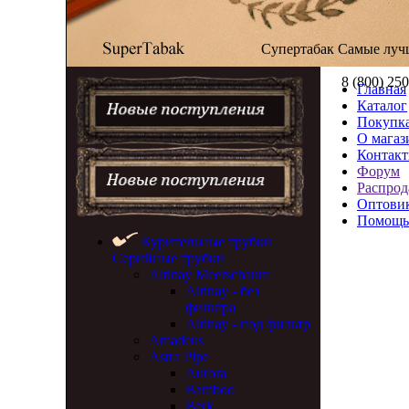
Супертабак
Самые луч
8 (800) 25
Главная
Каталог
Покупка
О магаз
Контак
Форум
Распрод
Оптови
Помощь
Курительные трубки
Серийные трубки
Altinay Meerschaum
Altinay - без
фильтра
Altinay - под фильтр
Amadeus
Astra Pipe
Aurora
Bamboo
Berk