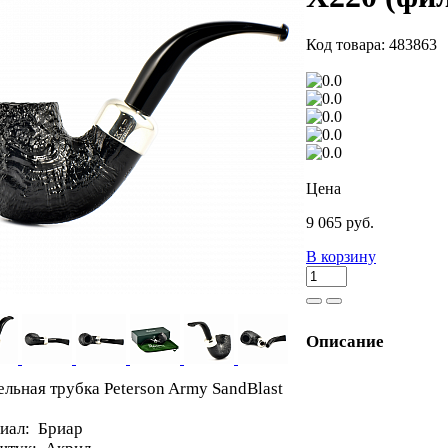
Код товара: 483863
Цена
9 065 руб.
В корзину
Описание
ельная трубка Peterson Army SandBlast
иал: Бриар