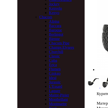
Jockey
Kenvelo
Kenyo
Chacom
Alpina
Baccara
Baroque
Berlingot
Bienne
Chacom Pipe
Champs Elysees
Churchill
Classic
Cuba
Erica
Flumen
Ginkgo
Ideal
Jurassic
L'Essard
Laquee
Курит
Maitre-Pipier
Montbrillant
Матер
Montmartre