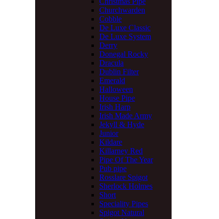
Christmas Pipe
Churchwarden
Cobble
De Luxe Classic
De Luxe System
Derry
Donegal Rocky
Dracula
Dublin Filter
Emerald
Halloween
House Pipe
Irish Harp
Irish Made Army
Jekyll & Hyde
Junior
Kildare
Killarney Red
Pipe Of The Year
Pub pipe
Rosslare Spigot
Sherlock Holmes
Short
Speciality Pipes
Spigot Natural