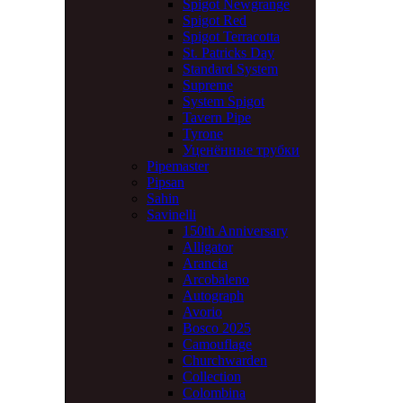
Spigot Newgrange
Spigot Red
Spigot Terracotta
St. Patricks Day
Standard System
Supreme
System Spigot
Tavern Pipe
Tyrone
Уценённые трубки
Pipemaster
Pipsan
Sahin
Savinelli
150th Anniversary
Alligator
Arancia
Arcobaleno
Autograph
Avorio
Bosco 2025
Camouflage
Churchwarden
Collection
Colombina