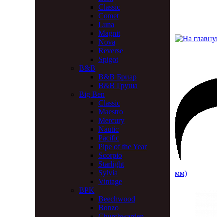
Classic
Comet
Luna
Magnit
Nova
Reverse
Spigot
B&B
B&B Бриар
B&B Груша
Big Ben
Classic
Maestro
Mercury
Nautic
Pacific
Pipe of the Year
Scorpio
Starlight
Sylvia
мм)
Vintage
BPK
Beechwood
Bonzo
Churchwarden