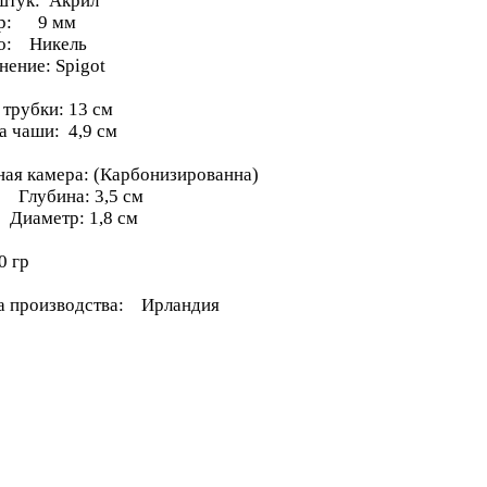
тук: Акрил
тр: 9 мм
о: Никель
нение: Spigot
 трубки: 13 см
а чаши: 4,9 см
ная камера: (Карбонизированна)
бина: 3,5 см
етр: 1,8 см
0 гр
а производства: Ирландия