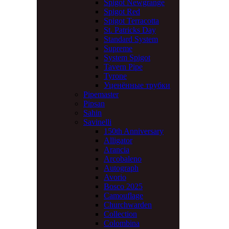
Spigot Newgrange
Spigot Red
Spigot Terracotta
St. Patricks Day
Standard System
Supreme
System Spigot
Tavern Pipe
Tyrone
Уценённые трубки
Pipemaster
Pipsan
Sahin
Savinelli
150th Anniversary
Alligator
Arancia
Arcobaleno
Autograph
Avorio
Bosco 2025
Camouflage
Churchwarden
Collection
Colombina