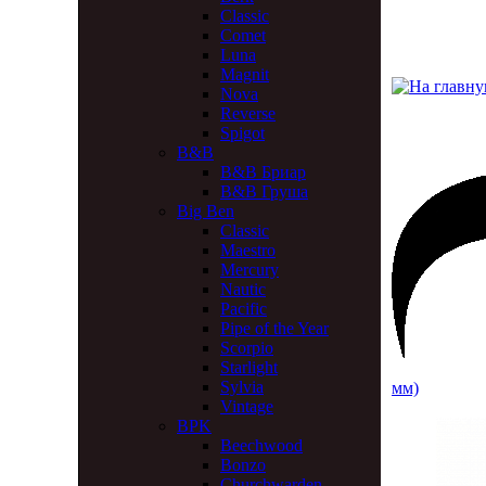
Classic
Comet
Luna
Magnit
Nova
Reverse
Spigot
B&B
B&B Бриар
B&B Груша
Big Ben
Classic
Maestro
Mercury
Nautic
Pacific
Pipe of the Year
Scorpio
Starlight
Sylvia
мм)
Vintage
BPK
Beechwood
Bonzo
Churchwarden