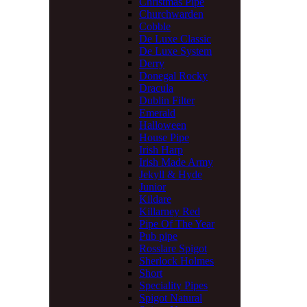
Christmas Pipe
Churchwarden
Cobble
De Luxe Classic
De Luxe System
Derry
Donegal Rocky
Dracula
Dublin Filter
Emerald
Halloween
House Pipe
Irish Harp
Irish Made Army
Jekyll & Hyde
Junior
Kildare
Killarney Red
Pipe Of The Year
Pub pipe
Rosslare Spigot
Sherlock Holmes
Short
Speciality Pipes
Spigot Natural