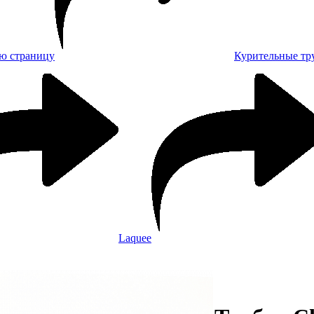
Курительные тр
Laquee