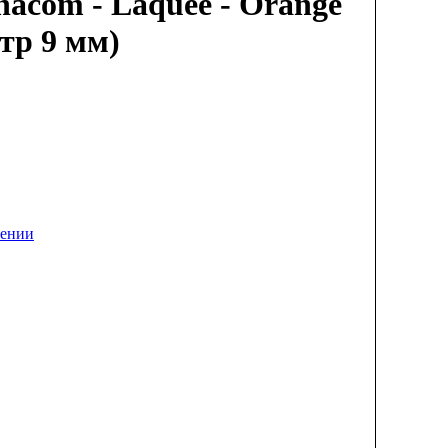
acom - Laquee - Orange
тр 9 мм)
лении