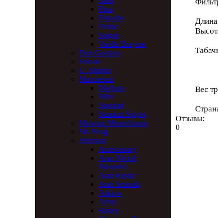
Noel
Фильт
Pirat
Pistache
Длина
Plume
Высот
Spigot
Vieille Bruyere
Табач
Don Gustavo
Глу
Falcon
Диа
G. Mineto
Marchesini
Medium
Вес тр
Mini
Standart
Стран
Standart Spigot
Отзывы:
Missouri Meerschaum
0
Mr. Brog
Peterson
Anniversary
Aran Nickel
Mounted
Aran Rustic
Aran Smooth
Arklow
Army
Barley