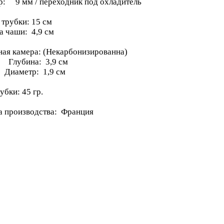
р: 9 мм / переходник под охладитель
 трубки: 15 см
а чаши: 4,9 см
ная камера: (Некарбонизированна)
бина: 3,9 см
метр: 1,9 см
убки: 45 гр.
а производства: Франция