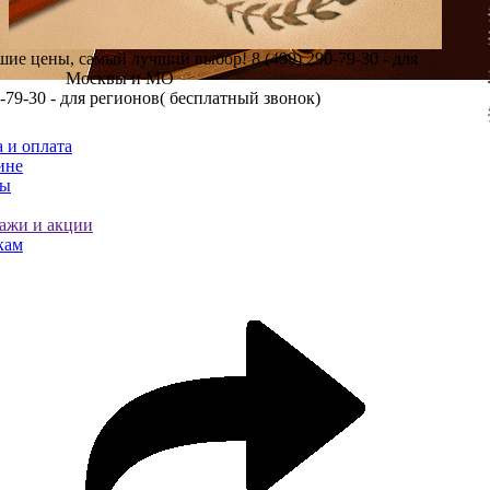
шие цены, самый лучший выбор!
8 (499) 290-79-30 - для
Москвы и МО
0-79-30 - для регионов( бесплатный звонок)
 и оплата
ине
ты
ажи и акции
кам