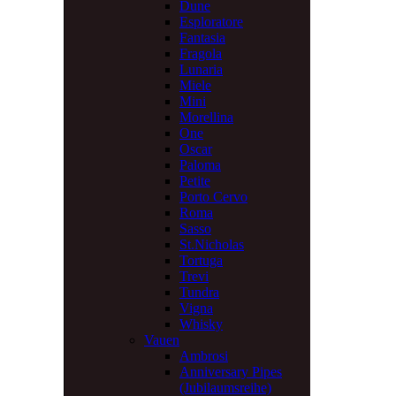
Dune
Esploratore
Fantasia
Fragola
Lunaria
Miele
Mini
Morellina
One
Oscar
Paloma
Petite
Porto Cervo
Roma
Sasso
St.Nicholas
Tortuga
Trevi
Tundra
Vigna
Whisky
Vauen
Ambrosi
Anniversary Pipes
(Jubilaumsreihe)