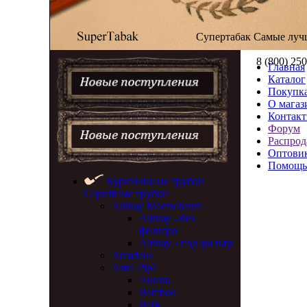
Супертабак
Самые луч
8 (800) 25
Главная
Каталог
Покупка
О магаз
Контак
Форум
Распрод
Оптови
Помощь
Курительные трубки
Серийные трубки
Altinay Meerschaum
Altinay - без
фильтра
Altinay - под фильтр
Amadeus
Astra Pipe
Aurora
Bamboo
Berk