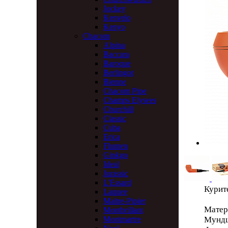
Jockey
Kenvelo
Kenyo
Chacom
Alpina
Baccara
Baroque
Berlingot
Bienne
Chacom Pipe
Champs Elysees
Churchill
Classic
Cuba
Erica
Flumen
Ginkgo
Ideal
Jurassic
L'Essard
Курит
Laquee
Maitre-Pipier
Матер
Montbrillant
Мундш
Montmartre