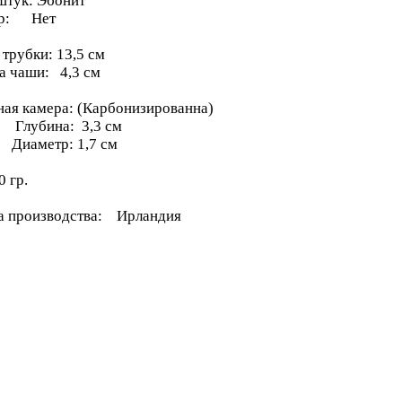
тук: Эбонит
тр: Нет
трубки: 13,5 см
а чаши: 4,3 см
ная камера: (Карбонизированна)
бина: 3,3 см
метр: 1,7 см
0 гр.
а производства: Ирландия