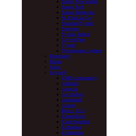
Spigot Newgrange
Spigot Red
Spigot Terracotta
St. Patricks Day
Standard System
Supreme
System Spigot
Tavern Pipe
Tyrone
Уценённые трубки
Pipemaster
Pipsan
Sahin
Savinelli
150th Anniversary
Alligator
Arancia
Arcobaleno
Autograph
Avorio
Bosco 2025
Camouflage
Churchwarden
Collection
Colombina