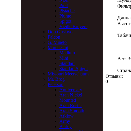
Мундш
Noel
Pirat
Филь
Pistache
Plume
Длина 
Spigot
Высот
Vieille Bruyere
Don Gustavo
Табач
Falcon
Глу
G. Mineto
Диа
Marchesini
Medium
Mini
Вес: 3
Standart
Standart Spigot
Стран
Missouri Meerschaum
Отзывы:
Mr. Brog
0
Peterson
Anniversary
Aran Nickel
Mounted
Aran Rustic
Aran Smooth
Arklow
Army
Barley