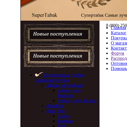
Супертабак
Самые луч
8 (800) 25
Главная
Каталог
Покупка
О магаз
Контак
Форум
Распрод
Оптови
Помощь
Курительные трубки
Серийные трубки
Altinay Meerschaum
Altinay - без
фильтра
Altinay - под фильтр
Amadeus
Astra Pipe
Aurora
Bamboo
Berk