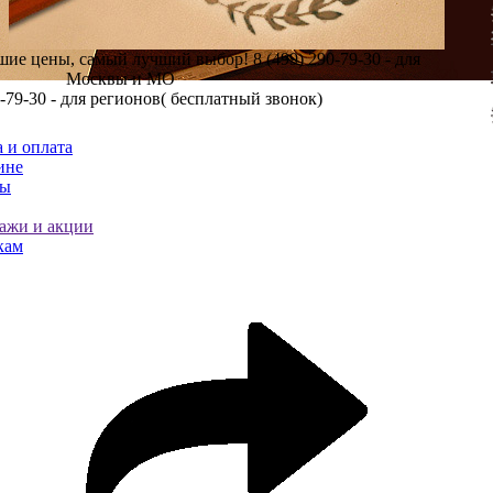
шие цены, самый лучший выбор!
8 (499) 290-79-30 - для
Москвы и МО
0-79-30 - для регионов( бесплатный звонок)
 и оплата
ине
ты
ажи и акции
кам