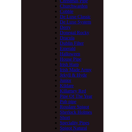
Christmas Pipe
Churchwarden
Cobble
De Luxe Classic
De Luxe System
Derry
Donegal Rocky
Dracula
Dublin Filter
Emerald
Halloween
House Pipe
Irish Harp
Irish Made Army
Jekyll & Hyde
Junior
Kildare
Killarney Red
Pipe Of The Year
Pub pipe
Rosslare Spigot
Sherlock Holmes
Short
Speciality Pipes
Spigot Natural