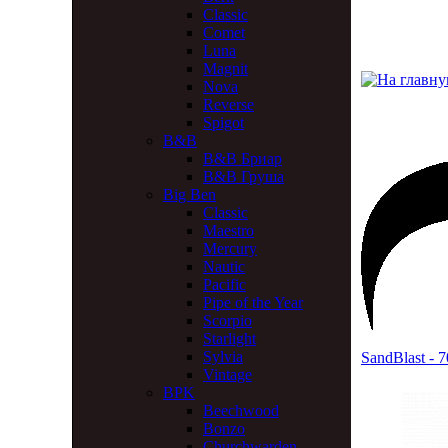
Classic
Comet
Luna
Magnit
Nova
Reverse
Spigot
B&B
B&B Бриар
B&B Груша
Big Ben
Classic
Maestro
Mercury
Nautic
Pacific
Pipe of the Year
Scorpio
Starlight
Sylvia
SandBlast - 
Vintage
BPK
Beechwood
Bonzo
Churchwarden