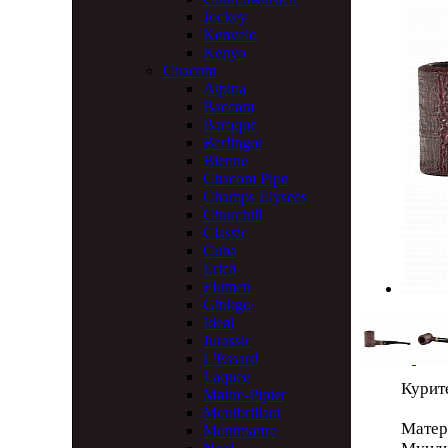
Jockey
Kenvelo
Kenyo
Chacom
Alpina
Baccara
Baroque
Berlingot
Bienne
Chacom Pipe
Champs Elysees
Churchill
Classic
Cuba
Erica
Flumen
Ginkgo
Ideal
Jurassic
L'Essard
Laquee
Курите
Maitre-Pipier
Montbrillant
Матер
Montmartre