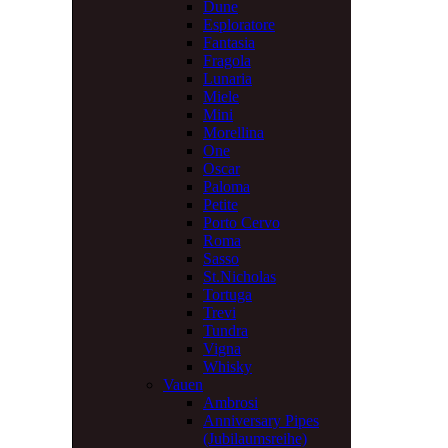
Dune
Esploratore
Fantasia
Fragola
Lunaria
Miele
Mini
Morellina
One
Oscar
Paloma
Petite
Porto Cervo
Roma
Sasso
St.Nicholas
Tortuga
Trevi
Tundra
Vigna
Whisky
Vauen
Ambrosi
Anniversary Pipes
(Jubilaumsreihe)